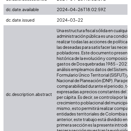
dc.date.available
2024-04-26T18:02:59Z
dc.date.issued
2024-03-22
Una estructura fiscal sólida en cualquier 
administración pública es una condició
realizar todas las acciones de política 
las deseadas para satisfacer las necesi
pobladores. Este documento presenta 
histórica de la evolución y composición
gastos de Dosquebradas 1985 - 2022. P
análisis empleamos datos del Sistema 
Formulario Único Territorial (SISFUT) 
Nacional de Planeación (DNP). Para perm
comparabilidad durante el periodo, tod
expresadas a precios constantes del 2
dc.description.abstract
per cápita. Es decir, se controla por la i
crecimiento poblacional del municipio o
mismo, esto permitirá realizar compar
entidades territoriales de Colombia simi
anterior, este trabajo está dividido en s
primera sección es la presente introdu
tercera sección muestran la evolución d