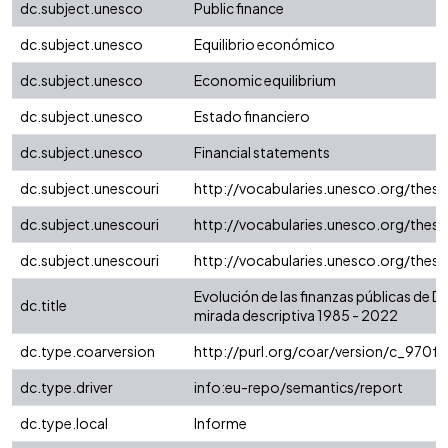
dc.subject.unesco
Public finance
dc.subject.unesco
Equilibrio económico
dc.subject.unesco
Economic equilibrium
dc.subject.unesco
Estado financiero
dc.subject.unesco
Financial statements
dc.subject.unescouri
http://vocabularies.unesco.org/the
dc.subject.unescouri
http://vocabularies.unesco.org/the
dc.subject.unescouri
http://vocabularies.unesco.org/the
Evolución de las finanzas públicas de 
dc.title
mirada descriptiva 1985 - 2022
dc.type.coarversion
http://purl.org/coar/version/c_970
dc.type.driver
info:eu-repo/semantics/report
dc.type.local
Informe