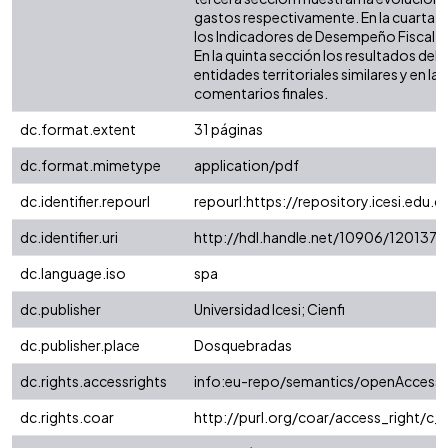
gastos respectivamente. En la cuarta 
los Indicadores de Desempeño Fiscal (IDF
En la quinta sección los resultados de
entidades territoriales similares y en la 
comentarios finales.
dc.format.extent
31 páginas
dc.format.mimetype
application/pdf
dc.identifier.repourl
repourl:https://repository.icesi.edu.c
dc.identifier.uri
http://hdl.handle.net/10906/120137
dc.language.iso
spa
dc.publisher
Universidad Icesi; Cienfi
dc.publisher.place
Dosquebradas
dc.rights.accessrights
info:eu-repo/semantics/openAccess
dc.rights.coar
http://purl.org/coar/access_right/c