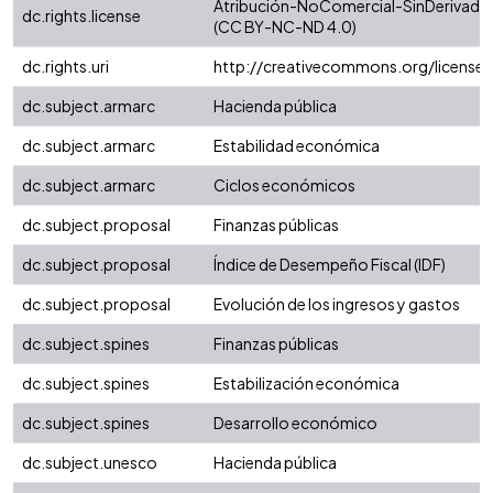
Atribución-NoComercial-SinDerivadas 
dc.rights.license
(CC BY-NC-ND 4.0)
dc.rights.uri
http://creativecommons.org/license
dc.subject.armarc
Hacienda pública
dc.subject.armarc
Estabilidad económica
dc.subject.armarc
Ciclos económicos
dc.subject.proposal
Finanzas públicas
dc.subject.proposal
Índice de Desempeño Fiscal (IDF)
dc.subject.proposal
Evolución de los ingresos y gastos
dc.subject.spines
Finanzas públicas
dc.subject.spines
Estabilización económica
dc.subject.spines
Desarrollo económico
dc.subject.unesco
Hacienda pública