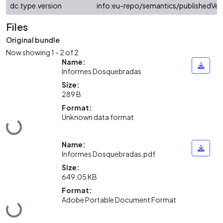
dc.type.version
info:eu-repo/semantics/publishedVer
Files
Original bundle
Now showing
1 - 2 of 2
Name:
Informes Dosquebradas
Size:
289 B
Format:
Unknown data format
Loading...
Name:
Informes Dosquebradas.pdf
Size:
649.05 KB
Format:
Adobe Portable Document Format
Loading...