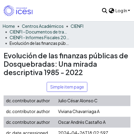
Log In
Home
Centros Académicos
CIENFI
CIENFI - Documentos de trabajos, técnicos y de divulgación
CIENFI - Informes Fiscales 2022
Evolución de las finanzas públicas de Dosquebradas: Una mirada descriptiva 1985 - 2022
Evolución de las finanzas públicas de
Dosquebradas: Una mirada
descriptiva 1985 - 2022
Simple item page
dc.contributor.author
Julio César Alonso C
dc.contributor.author
Viviana Chavarriaga A
dc.contributor.author
Oscar Andrés Castaño A
dc.date.accessioned
2024-04-26T18:02:59Z