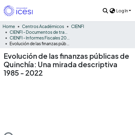
Log In
Home
Centros Académicos
CIENFI
CIENFI - Documentos de trabajos, técnicos y de divulgación
CIENFI - Informes Fiscales 2022
Evolución de las finanzas públicas de Quinchía: Una mirada descriptiva 1985 - 2022
Evolución de las finanzas públicas de
Quinchía: Una mirada descriptiva
1985 - 2022
ading...