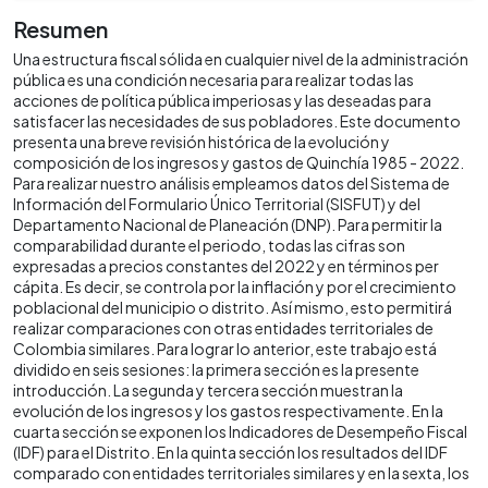
Resumen
Una estructura fiscal sólida en cualquier nivel de la administración
pública es una condición necesaria para realizar todas las
acciones de política pública imperiosas y las deseadas para
satisfacer las necesidades de sus pobladores. Este documento
presenta una breve revisión histórica de la evolución y
composición de los ingresos y gastos de Quinchía 1985 - 2022.
Para realizar nuestro análisis empleamos datos del Sistema de
Información del Formulario Único Territorial (SISFUT) y del
Departamento Nacional de Planeación (DNP). Para permitir la
comparabilidad durante el periodo, todas las cifras son
expresadas a precios constantes del 2022 y en términos per
cápita. Es decir, se controla por la inflación y por el crecimiento
poblacional del municipio o distrito. Así mismo, esto permitirá
realizar comparaciones con otras entidades territoriales de
Colombia similares. Para lograr lo anterior, este trabajo está
dividido en seis sesiones: la primera sección es la presente
introducción. La segunda y tercera sección muestran la
evolución de los ingresos y los gastos respectivamente. En la
cuarta sección se exponen los Indicadores de Desempeño Fiscal
(IDF) para el Distrito. En la quinta sección los resultados del IDF
comparado con entidades territoriales similares y en la sexta, los