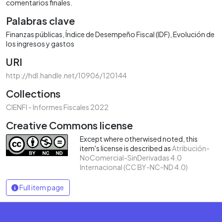
comentarios finales.
Palabras clave
Finanzas públicas
Índice de Desempeño Fiscal (IDF)
Evolución de
los ingresos y gastos
URI
http://hdl.handle.net/10906/120144
Collections
CIENFI - Informes Fiscales 2022
Creative Commons license
Except where otherwised noted, this
item's license is described as
Atribución-
NoComercial-SinDerivadas 4.0
Internacional (CC BY-NC-ND 4.0)
Full item page