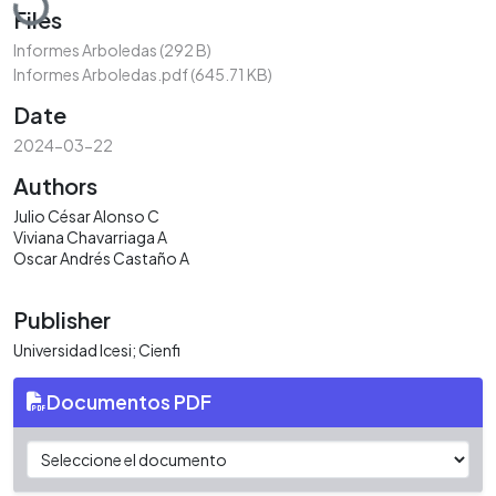
Files
Informes Arboledas
(292 B)
Informes Arboledas.pdf
(645.71 KB)
Date
2024-03-22
Authors
Julio César Alonso C
Viviana Chavarriaga A
Oscar Andrés Castaño A
Publisher
Universidad Icesi; Cienfi
Documentos PDF