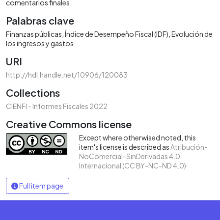
comentarios finales.
Palabras clave
Finanzas públicas
Índice de Desempeño Fiscal (IDF)
Evolución de
los ingresos y gastos
URI
http://hdl.handle.net/10906/120083
Collections
CIENFI - Informes Fiscales 2022
Creative Commons license
Except where otherwised noted, this
item's license is described as
Atribución-
NoComercial-SinDerivadas 4.0
Internacional (CC BY-NC-ND 4.0)
Full item page