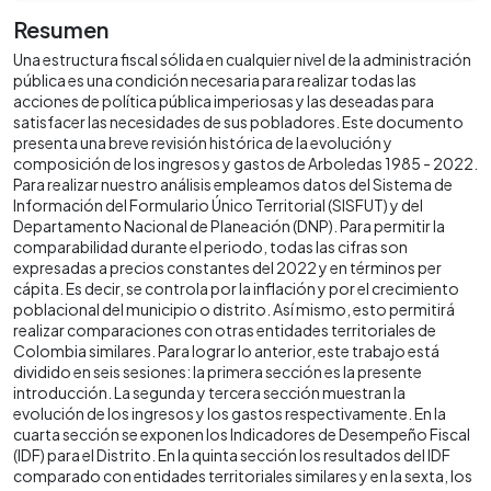
Resumen
Una estructura fiscal sólida en cualquier nivel de la administración
pública es una condición necesaria para realizar todas las
acciones de política pública imperiosas y las deseadas para
satisfacer las necesidades de sus pobladores. Este documento
presenta una breve revisión histórica de la evolución y
composición de los ingresos y gastos de Arboledas 1985 - 2022.
Para realizar nuestro análisis empleamos datos del Sistema de
Información del Formulario Único Territorial (SISFUT) y del
Departamento Nacional de Planeación (DNP). Para permitir la
comparabilidad durante el periodo, todas las cifras son
expresadas a precios constantes del 2022 y en términos per
cápita. Es decir, se controla por la inflación y por el crecimiento
poblacional del municipio o distrito. Así mismo, esto permitirá
realizar comparaciones con otras entidades territoriales de
Colombia similares. Para lograr lo anterior, este trabajo está
dividido en seis sesiones: la primera sección es la presente
introducción. La segunda y tercera sección muestran la
evolución de los ingresos y los gastos respectivamente. En la
cuarta sección se exponen los Indicadores de Desempeño Fiscal
(IDF) para el Distrito. En la quinta sección los resultados del IDF
comparado con entidades territoriales similares y en la sexta, los