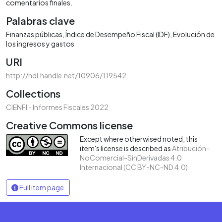
comentarios finales.
Palabras clave
Finanzas públicas
Índice de Desempeño Fiscal (IDF)
Evolución de
los ingresos y gastos
URI
http://hdl.handle.net/10906/119542
Collections
CIENFI - Informes Fiscales 2022
Creative Commons license
Except where otherwised noted, this
item's license is described as
Atribución-
NoComercial-SinDerivadas 4.0
Internacional (CC BY-NC-ND 4.0)
Full item page