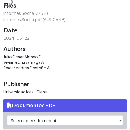
Files
Informes Socha
(273 B)
Informes Socha.pdf
(649.06 KB)
Date
2024-03-22
Authors
Julio César Alonso C
Viviana Chavarriaga A
Oscar Andrés Castaño A
Publisher
Universidad Icesi; Cienfi
Documentos PDF