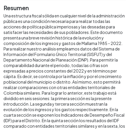
Resumen
Una estructura fiscal sólida en cualquier nivel de la administración
pública es una condición necesaria para realizar todas las
acciones de política pública imperiosas y las deseadas para
satisfacer las necesidades de sus pobladores. Este documento
presenta una breve revisión histórica de la evolución y
composición de los ingresos y gastos de Mallama 1985 - 2022.
Para realizar nuestro análisis empleamos datos del Sistema de
Información del Formulario Único Territorial (SISFUT) y del
Departamento Nacional de Planeación (DNP). Para permitir la
comparabilidad durante el periodo, todas las cifras son
expresadas a precios constantes del 2022 y en términos per
cápita. Es decir, se controla por la inflación y por el crecimiento
poblacional del municipio o distrito. Así mismo, esto permitirá
realizar comparaciones con otras entidades territoriales de
Colombia similares. Para lograr lo anterior, este trabajo está
dividido en seis sesiones: la primera sección es la presente
introducción. La segunda y tercera sección muestran la
evolución de los ingresos y los gastos respectivamente. En la
cuarta sección se exponen los Indicadores de Desempeño Fiscal
(IDF) para el Distrito. En la quinta sección los resultados del IDF
comparado con entidades territoriales similares y en la sexta, los