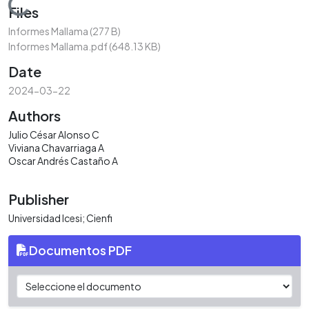
Loading...
Files
Informes Mallama
(277 B)
Informes Mallama.pdf
(648.13 KB)
Date
2024-03-22
Authors
Julio César Alonso C
Viviana Chavarriaga A
Oscar Andrés Castaño A
Publisher
Universidad Icesi; Cienfi
Documentos PDF