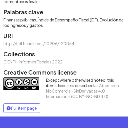
comentarios finales.
Palabras clave
Finanzas públicas
Índice de Desempeño Fiscal (IDF)
Evolución de
los ingresos y gastos
URI
http://hdl.handle.net/10906/120054
Collections
CIENFI - Informes Fiscales 2022
Creative Commons license
Except where otherwised noted, this
item's license is described as
Atribución-
NoComercial-SinDerivadas 4.0
Internacional (CC BY-NC-ND 4.0)
Full item page