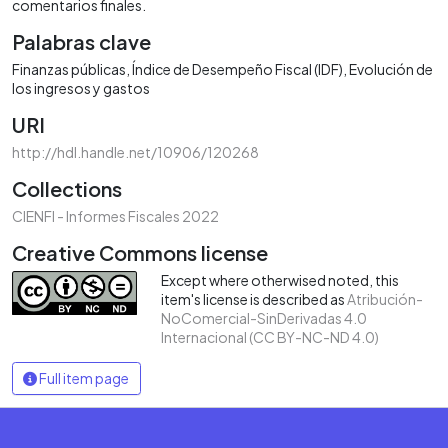
comentarios finales.
Palabras clave
Finanzas públicas
Índice de Desempeño Fiscal (IDF)
Evolución de
los ingresos y gastos
URI
http://hdl.handle.net/10906/120268
Collections
CIENFI - Informes Fiscales 2022
Creative Commons license
Except where otherwised noted, this
item's license is described as
Atribución-
NoComercial-SinDerivadas 4.0
Internacional (CC BY-NC-ND 4.0)
Full item page