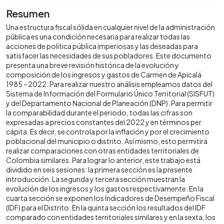
Resumen
Una estructura fiscal sólida en cualquier nivel de la administración
pública es una condición necesaria para realizar todas las
acciones de política pública imperiosas y las deseadas para
satisfacer las necesidades de sus pobladores. Este documento
presenta una breve revisión histórica de la evolución y
composición de los ingresos y gastos de Carmen de Apicalá
1985 - 2022. Para realizar nuestro análisis empleamos datos del
Sistema de Información del Formulario Único Territorial (SISFUT)
y del Departamento Nacional de Planeación (DNP). Para permitir
la comparabilidad durante el periodo, todas las cifras son
expresadas a precios constantes del 2022 y en términos per
cápita. Es decir, se controla por la inflación y por el crecimiento
poblacional del municipio o distrito. Así mismo, esto permitirá
realizar comparaciones con otras entidades territoriales de
Colombia similares. Para lograr lo anterior, este trabajo está
dividido en seis sesiones: la primera sección es la presente
introducción. La segunda y tercera sección muestran la
evolución de los ingresos y los gastos respectivamente. En la
cuarta sección se exponen los Indicadores de Desempeño Fiscal
(IDF) para el Distrito. En la quinta sección los resultados del IDF
comparado con entidades territoriales similares y en la sexta, los