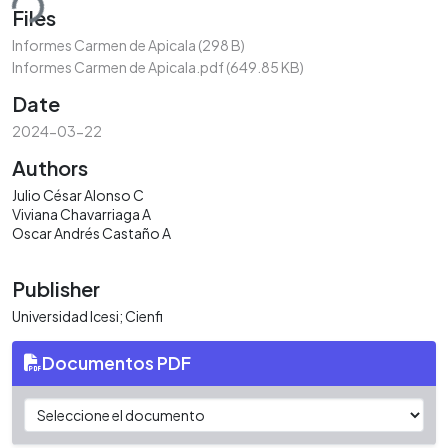
ding...
Files
Informes Carmen de Apicala
(298 B)
Informes Carmen de Apicala.pdf
(649.85 KB)
Date
2024-03-22
Authors
Julio César Alonso C
Viviana Chavarriaga A
Oscar Andrés Castaño A
Publisher
Universidad Icesi; Cienfi
Documentos PDF