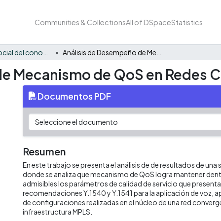
Communities & Collections
All of DSpace
Statistics
Apropiación social del conocimiento - i2T
Análisis de Desempeño de Mecanismo de QoS en Redes Convergentes
de Mecanismo de QoS en Redes 
Documentos PDF
Resumen
En este trabajo se presenta el análisis de de resultados de una
donde se analiza que mecanismo de QoS logra mantener dent
admisibles los parámetros de calidad de servicio que presenta
recomendaciones Y.1540 y Y.1541 para la aplicación de voz, 
de configuraciones realizadas en el núcleo de una red conver
infraestructura MPLS.