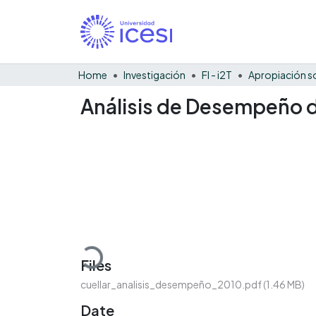
Home
Investigación
FI - i2T
Análisis de Desempeño 
Loading...
Files
cuellar_analisis_desempeño_2010.pdf
(1.46 MB)
Date