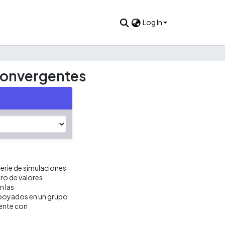
Log In
Convergentes
 serie de simulaciones
ro de valores
n las
apoyados en un grupo
gente con