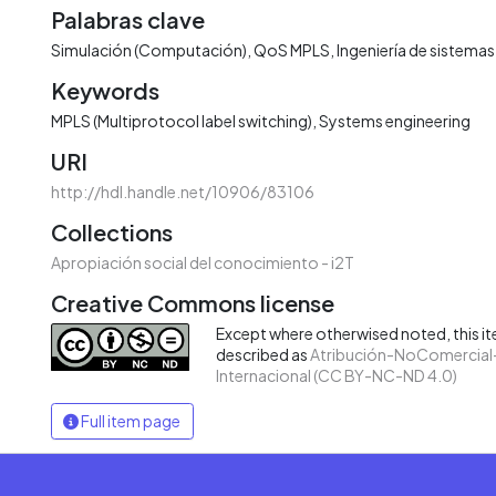
Palabras clave
Simulación (Computación)
QoS MPLS
Ingeniería de sistema
Keywords
MPLS (Multiprotocol label switching)
Systems engineering
URI
http://hdl.handle.net/10906/83106
Collections
Apropiación social del conocimiento - i2T
Creative Commons license
Except where otherwised noted, this ite
described as
Atribución-NoComercial-
Internacional (CC BY-NC-ND 4.0)
Full item page