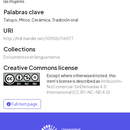
las mujeres.
Palabras clave
Tatuyo
Mitos
Cerámica
Tradición oral
URI
http://hdl.handle.net/10906/116077
Collections
Documentos en lengua nativa
Creative Commons license
Except where otherwised noted, this
item's license is described as
Atribución-
NoComercial-SinDerivadas 4.0
Internacional (CC BY-NC-ND 4.0)
Full item page