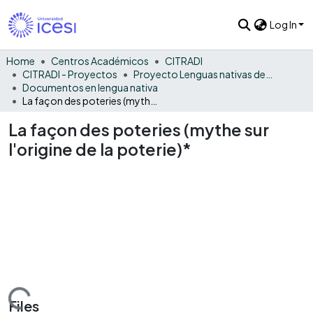
Log In
Home
Centros Académicos
CITRADI
CITRADI - Proyectos
Proyecto Lenguas nativas del Vaupés
Documentos en lengua nativa
La façon des poteries (mythe sur l'origine de la poterie)*
La façon des poteries (mythe sur
l'origine de la poterie)*
Loading...
Files