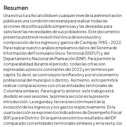
Resumen
Una estructura fiscal sólida en cualquier nivel de la administración
pública es una condición necesaria para realizar todas las
acciones de política pública imperiosas y las deseadas para
satisfacer las necesidades de sus pobladores. Este documento
presenta una breve revisión histórica de la evolución y
composición de los ingresos y gastos de Cachipay 1985 - 2022.
Para realizar nuestro análisis empleamos datos del Sistema de
Información del Formulario Único Territorial (SISFUT) y del
Departamento Nacional de Planeación (DNP). Para permitir la
comparabilidad durante el periodo, todas las cifras son
expresadas a precios constantes del 2022 y en términos per
cápita. Es decir, se controla por la inflación y por el crecimiento
poblacional del municipio o distrito. Así mismo, esto permitirá
realizar comparaciones con otras entidades territoriales de
Colombia similares. Para lograr lo anterior, este trabajo está
dividido en seis sesiones: la primera sección es la presente
introducción. La segunda y tercera sección muestran la
evolución de los ingresos y los gastos respectivamente. En la
cuarta sección se exponen los Indicadores de Desempeño Fiscal
(IDF) para el Distrito. En la quinta sección los resultados del IDF
comparado con entidades territoriales similares y en la sexta, los