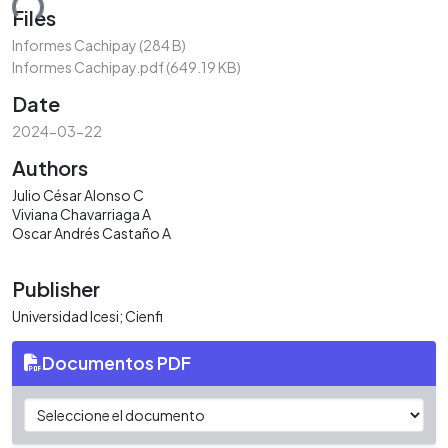
ding...
Files
Informes Cachipay
(284 B)
Informes Cachipay.pdf
(649.19 KB)
Date
2024-03-22
Authors
Julio César Alonso C
Viviana Chavarriaga A
Oscar Andrés Castaño A
Publisher
Universidad Icesi; Cienfi
Documentos PDF