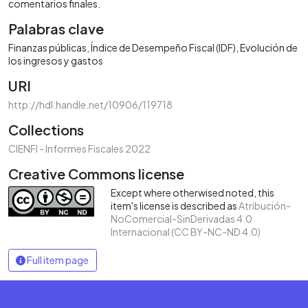
comentarios finales.
Palabras clave
Finanzas públicas
Índice de Desempeño Fiscal (IDF)
Evolución de
los ingresos y gastos
URI
http://hdl.handle.net/10906/119718
Collections
CIENFI - Informes Fiscales 2022
Creative Commons license
Except where otherwised noted, this
item's license is described as
Atribución-
NoComercial-SinDerivadas 4.0
Internacional (CC BY-NC-ND 4.0)
Full item page