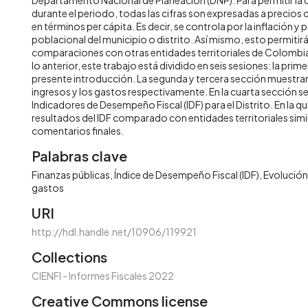
durante el periodo, todas las cifras son expresadas a precios
en términos per cápita. Es decir, se controla por la inflación y 
poblacional del municipio o distrito. Así mismo, esto permitirá 
comparaciones con otras entidades territoriales de Colombia 
lo anterior, este trabajo está dividido en seis sesiones: la prime
presente introducción. La segunda y tercera sección muestran 
ingresos y los gastos respectivamente. En la cuarta sección s
Indicadores de Desempeño Fiscal (IDF) para el Distrito. En la qu
resultados del IDF comparado con entidades territoriales simila
comentarios finales.
Palabras clave
Finanzas públicas
Índice de Desempeño Fiscal (IDF)
Evolución 
gastos
URI
http://hdl.handle.net/10906/119921
Collections
CIENFI - Informes Fiscales 2022
Creative Commons license