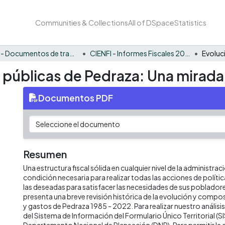
Communities & Collections
All of DSpace
Statistics
CIENFI - Documentos de trabajos, técnicos y de divulgación
CIENFI - Informes Fiscales 2022
s públicas de Pedraza: Una mirada
Documentos PDF
Resumen
Una estructura fiscal sólida en cualquier nivel de la administrac
condición necesaria para realizar todas las acciones de políti
las deseadas para satisfacer las necesidades de sus poblado
presenta una breve revisión histórica de la evolución y compos
y gastos de Pedraza 1985 - 2022. Para realizar nuestro análi
del Sistema de Información del Formulario Único Territorial (SI
Departamento Nacional de Planeación (DNP). Para permitir la