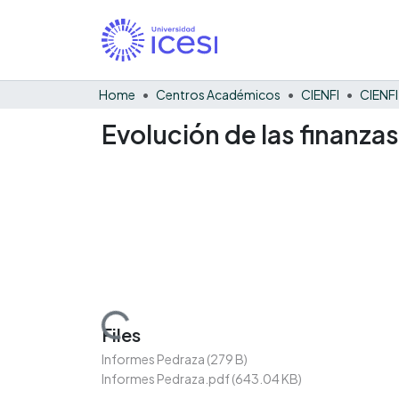
Home
Centros Académicos
CIENFI
Evolución de las finanza
Loading...
Files
Informes Pedraza
(279 B)
Informes Pedraza.pdf
(643.04 KB)