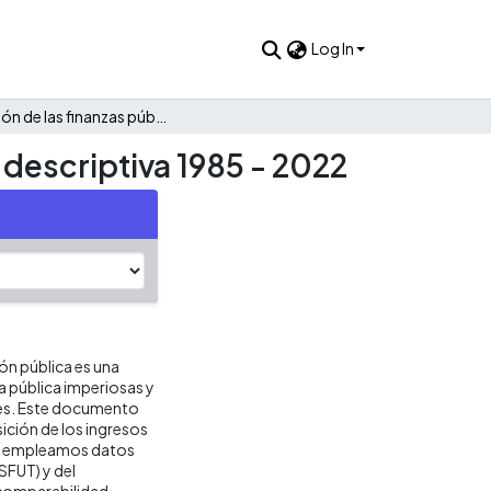
Log In
Evolución de las finanzas públicas de Pedraza: Una mirada descriptiva 1985 - 2022
 descriptiva 1985 - 2022
ión pública es una
ca pública imperiosas y
res. Este documento
ición de los ingresos
sis empleamos datos
SFUT) y del
 comparabilidad