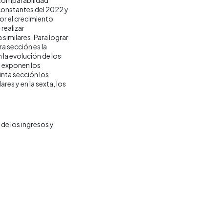
 constantes del 2022 y
por el crecimiento
realizar
similares. Para lograr
ra sección es la
la evolución de los
e exponen los
inta sección los
res y en la sexta, los
de los ingresos y