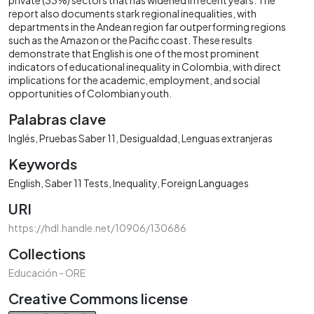
report also documents stark regional inequalities, with
departments in the Andean region far outperforming regions
such as the Amazon or the Pacific coast. These results
demonstrate that English is one of the most prominent
indicators of educational inequality in Colombia, with direct
implications for the academic, employment, and social
opportunities of Colombian youth.
Palabras clave
Inglés
Pruebas Saber 11
Desigualdad
Lenguas extranjeras
Keywords
English
Saber 11 Tests
Inequality
Foreign Languages
URI
https://hdl.handle.net/10906/130686
Collections
Educación - ORE
Creative Commons license