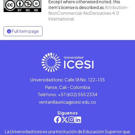
Except where otherwised noted, this
item's license is described as
Attribution-
NonCommercial-NoDerivatives 4.0
International
Full item page
Universidad Icesi: Calle 18 No. 122-135
Pance, Cali - Colombia
Teléfono: +57 (602) 555 2334
ventanillaunica@icesi.edu.co
Síguenos
La Universidad Icesi es una Institución de Educación Superior que