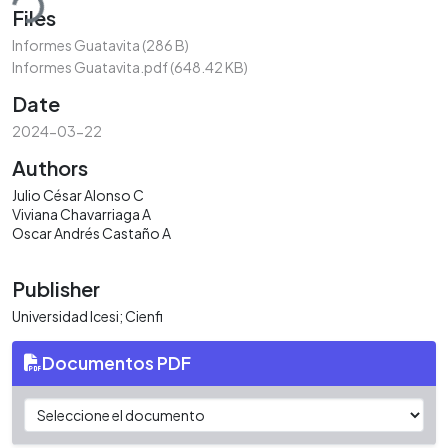
Files
Informes Guatavita
(286 B)
Informes Guatavita.pdf
(648.42 KB)
Date
2024-03-22
Authors
Julio César Alonso C
Viviana Chavarriaga A
Oscar Andrés Castaño A
Publisher
Universidad Icesi; Cienfi
Documentos PDF