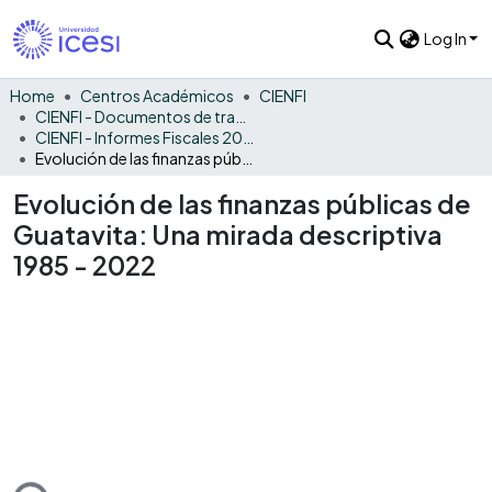
Log In
Home
Centros Académicos
CIENFI
CIENFI - Documentos de trabajos, técnicos y de divulgación
CIENFI - Informes Fiscales 2022
Evolución de las finanzas públicas de Guatavita: Una mirada descriptiva 1985 - 2022
Evolución de las finanzas públicas de
Guatavita: Una mirada descriptiva
1985 - 2022
ding...