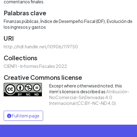
comentarios finales.
Palabras clave
Finanzas públicas
Índice de Desempeño Fiscal (IDF)
Evolución de
los ingresos y gastos
URI
http://hdl.handle.net/10906/119750
Collections
CIENFI - Informes Fiscales 2022
Creative Commons license
Except where otherwised noted, this
item's license is described as
Atribución-
NoComercial-SinDerivadas 4.0
Internacional (CC BY-NC-ND 4.0)
Full item page