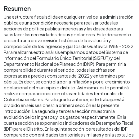
Resumen
Una estructura fiscal sólida en cualquier nivel de la administración
pública es una condición necesaria para realizar todas las
acciones de política pública imperiosas y las deseadas para
satisfacer las necesidades de sus pobladores. Este documento
presenta una breve revisión histórica de la evolución y
composición de los ingresos y gastos de Guatavita 1985 - 2022.
Para realizar nuestro análisis empleamos datos del Sistema de
Información del Formulario Único Territorial (SISFUT) y del
Departamento Nacional de Planeación (DNP). Para permitir la
comparabilidad durante el periodo, todas las cifras son
expresadas a precios constantes del 2022 y en términos per
cápita. Es decir, se controla por la inflación y por el crecimiento
poblacional del municipio o distrito. Así mismo, esto permitirá
realizar comparaciones con otras entidades territoriales de
Colombia similares. Para lograr lo anterior, este trabajo está
dividido en seis sesiones: la primera sección es la presente
introducción. La segunda y tercera sección muestran la
evolución de los ingresos y los gastos respectivamente. En la
cuarta sección se exponen los Indicadores de Desempeño Fiscal
(IDF) para el Distrito. En la quinta sección los resultados del IDF
comparado con entidades territoriales similares y en la sexta, los