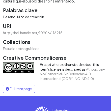
cultural que el pueblo desano ha enfrentado.
Palabras clave
Desano
Mito de creación
URI
http://hdl.handle.net/10906/116215
Collections
Estudios etnográficos
Creative Commons license
Except where otherwised noted, this
item's license is described as
Atribución-
NoComercial-SinDerivadas 4.0
Internacional (CC BY-NC-ND 4.0)
Full item page