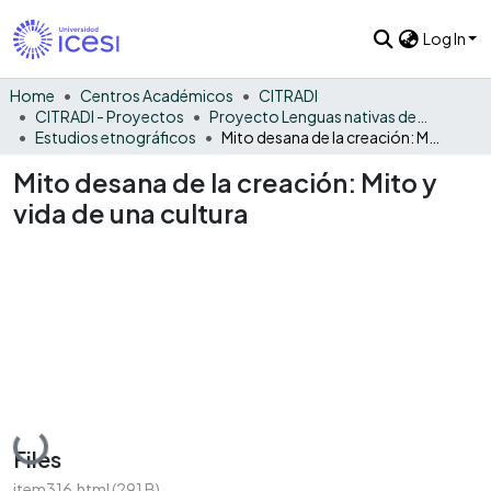
Log In
Home
Centros Académicos
CITRADI
CITRADI - Proyectos
Proyecto Lenguas nativas del Vaupés
Estudios etnográficos
Mito desana de la creación: Mito y vida de una cultura
Mito desana de la creación: Mito y
vida de una cultura
Loading...
Files
item316.html
(291 B)