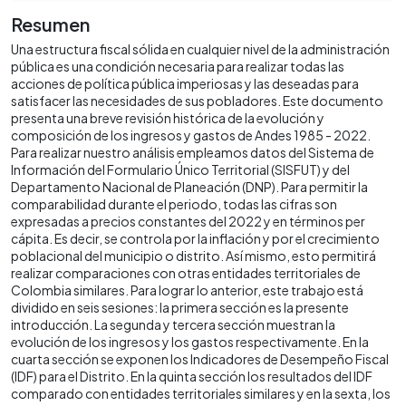
Resumen
Una estructura fiscal sólida en cualquier nivel de la administración
pública es una condición necesaria para realizar todas las
acciones de política pública imperiosas y las deseadas para
satisfacer las necesidades de sus pobladores. Este documento
presenta una breve revisión histórica de la evolución y
composición de los ingresos y gastos de Andes 1985 - 2022.
Para realizar nuestro análisis empleamos datos del Sistema de
Información del Formulario Único Territorial (SISFUT) y del
Departamento Nacional de Planeación (DNP). Para permitir la
comparabilidad durante el periodo, todas las cifras son
expresadas a precios constantes del 2022 y en términos per
cápita. Es decir, se controla por la inflación y por el crecimiento
poblacional del municipio o distrito. Así mismo, esto permitirá
realizar comparaciones con otras entidades territoriales de
Colombia similares. Para lograr lo anterior, este trabajo está
dividido en seis sesiones: la primera sección es la presente
introducción. La segunda y tercera sección muestran la
evolución de los ingresos y los gastos respectivamente. En la
cuarta sección se exponen los Indicadores de Desempeño Fiscal
(IDF) para el Distrito. En la quinta sección los resultados del IDF
comparado con entidades territoriales similares y en la sexta, los