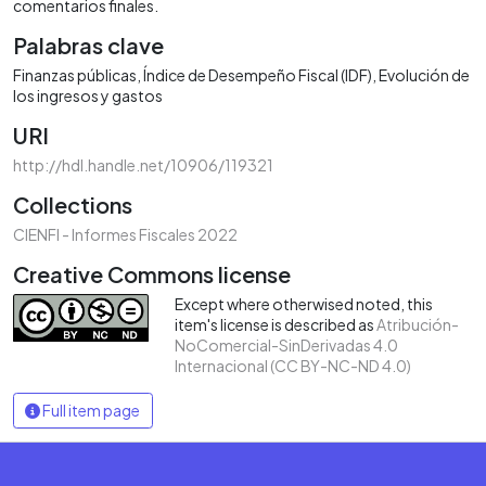
comentarios finales.
Palabras clave
Finanzas públicas
Índice de Desempeño Fiscal (IDF)
Evolución de
los ingresos y gastos
URI
http://hdl.handle.net/10906/119321
Collections
CIENFI - Informes Fiscales 2022
Creative Commons license
Except where otherwised noted, this
item's license is described as
Atribución-
NoComercial-SinDerivadas 4.0
Internacional (CC BY-NC-ND 4.0)
Full item page