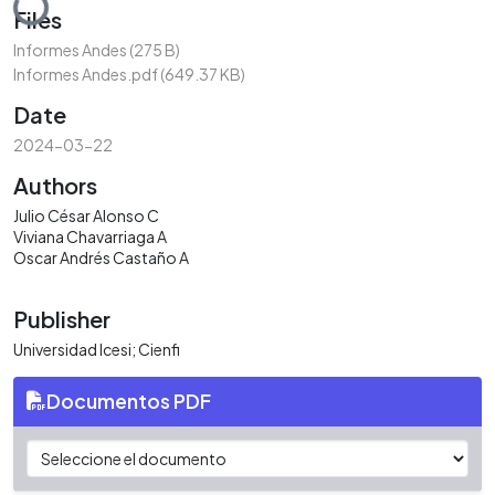
Files
Informes Andes
(275 B)
Informes Andes.pdf
(649.37 KB)
Date
2024-03-22
Authors
Julio César Alonso C
Viviana Chavarriaga A
Oscar Andrés Castaño A
Publisher
Universidad Icesi; Cienfi
Documentos PDF