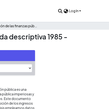
Log In
Evolución de las finanzas públicas de Polonuevo: Una mirada descriptiva 1985 - 2022
da descriptiva 1985 -
ión pública es una
ca pública imperiosas y
res. Este documento
ición de los ingresos
álisis empleamos datos