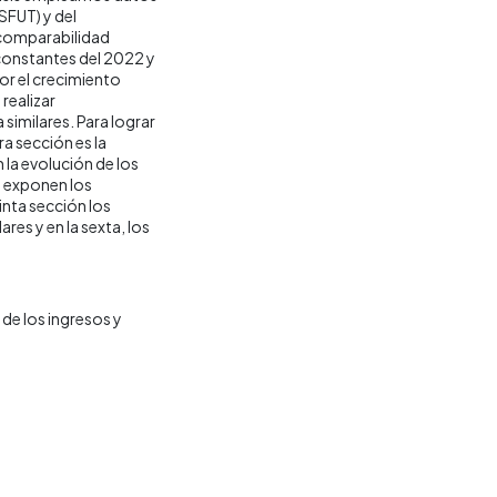
SFUT) y del
 comparabilidad
 constantes del 2022 y
por el crecimiento
realizar
similares. Para lograr
ra sección es la
la evolución de los
e exponen los
inta sección los
res y en la sexta, los
de los ingresos y