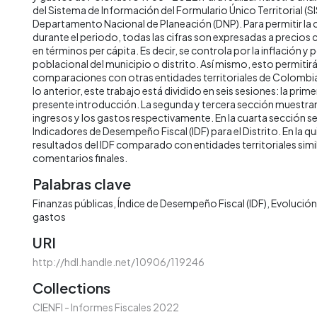
del Sistema de Información del Formulario Único Territorial (SI
Departamento Nacional de Planeación (DNP). Para permitir la
durante el periodo, todas las cifras son expresadas a precios
en términos per cápita. Es decir, se controla por la inflación y 
poblacional del municipio o distrito. Así mismo, esto permitirá 
comparaciones con otras entidades territoriales de Colombia 
lo anterior, este trabajo está dividido en seis sesiones: la prime
presente introducción. La segunda y tercera sección muestran 
ingresos y los gastos respectivamente. En la cuarta sección s
Indicadores de Desempeño Fiscal (IDF) para el Distrito. En la qu
resultados del IDF comparado con entidades territoriales simila
comentarios finales.
Palabras clave
Finanzas públicas
Índice de Desempeño Fiscal (IDF)
Evolución 
gastos
URI
http://hdl.handle.net/10906/119246
Collections
CIENFI - Informes Fiscales 2022