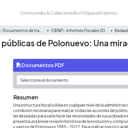
Communities & Collections
All of DSpace
Statistics
CIENFI - Documentos de trabajos, técnicos y de divulgación
CIENFI - Informes Fiscales 2022
s públicas de Polonuevo: Una mira
Documentos PDF
Resumen
Una estructura fiscal sólida en cualquier nivel de la administrac
condición necesaria para realizar todas las acciones de políti
las deseadas para satisfacer las necesidades de sus poblado
presenta una breve revisión histórica de la evolución y compos
y gastos de Polonuevo 1985 - 2022. Para realizar nuestro an