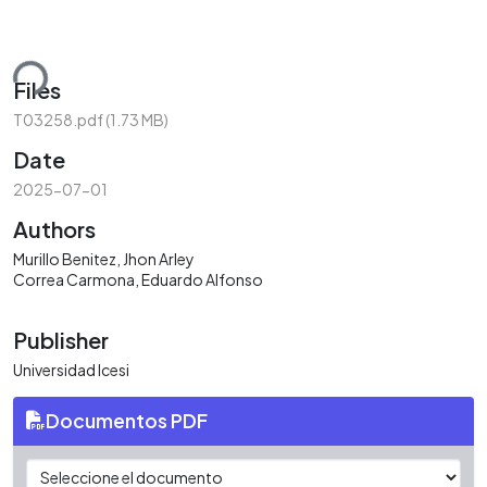
ding...
Files
T03258.pdf
(1.73 MB)
Date
2025-07-01
Authors
Murillo Benitez, Jhon Arley
Correa Carmona, Eduardo Alfonso
Publisher
Universidad Icesi
Documentos PDF