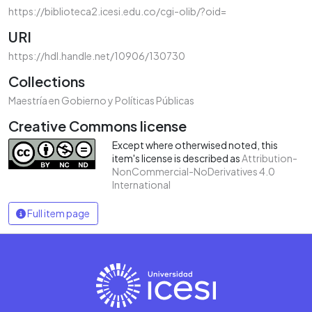
https://biblioteca2.icesi.edu.co/cgi-olib/?oid=
URI
https://hdl.handle.net/10906/130730
Collections
Maestría en Gobierno y Políticas Públicas
Creative Commons license
Except where otherwised noted, this
item's license is described as
Attribution-
NonCommercial-NoDerivatives 4.0
International
Full item page