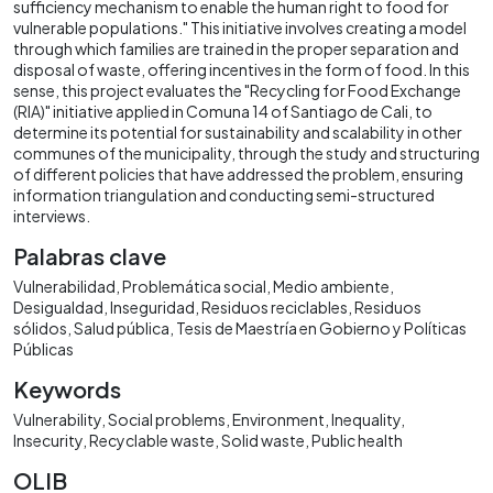
sufficiency mechanism to enable the human right to food for
vulnerable populations." This initiative involves creating a model
through which families are trained in the proper separation and
disposal of waste, offering incentives in the form of food. In this
sense, this project evaluates the "Recycling for Food Exchange
(RIA)" initiative applied in Comuna 14 of Santiago de Cali, to
determine its potential for sustainability and scalability in other
communes of the municipality, through the study and structuring
of different policies that have addressed the problem, ensuring
information triangulation and conducting semi-structured
interviews.
Palabras clave
Vulnerabilidad
Problemática social
Medio ambiente
Desigualdad
Inseguridad
Residuos reciclables
Residuos
sólidos
Salud pública
Tesis de Maestría en Gobierno y Políticas
Públicas
Keywords
Vulnerability
Social problems
Environment
Inequality
Insecurity
Recyclable waste
Solid waste
Public health
OLIB