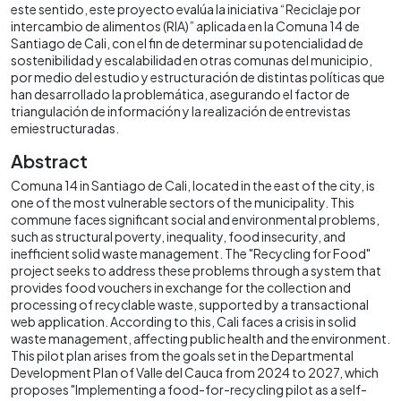
este sentido, este proyecto evalúa la iniciativa “Reciclaje por
intercambio de alimentos (RIA)” aplicada en la Comuna 14 de
Santiago de Cali, con el fin de determinar su potencialidad de
sostenibilidad y escalabilidad en otras comunas del municipio,
por medio del estudio y estructuración de distintas políticas que
han desarrollado la problemática, asegurando el factor de
triangulación de información y la realización de entrevistas
emiestructuradas.
Abstract
Comuna 14 in Santiago de Cali, located in the east of the city, is
one of the most vulnerable sectors of the municipality. This
commune faces significant social and environmental problems,
such as structural poverty, inequality, food insecurity, and
inefficient solid waste management. The "Recycling for Food"
project seeks to address these problems through a system that
provides food vouchers in exchange for the collection and
processing of recyclable waste, supported by a transactional
web application. According to this, Cali faces a crisis in solid
waste management, affecting public health and the environment.
This pilot plan arises from the goals set in the Departmental
Development Plan of Valle del Cauca from 2024 to 2027, which
proposes "Implementing a food-for-recycling pilot as a self-