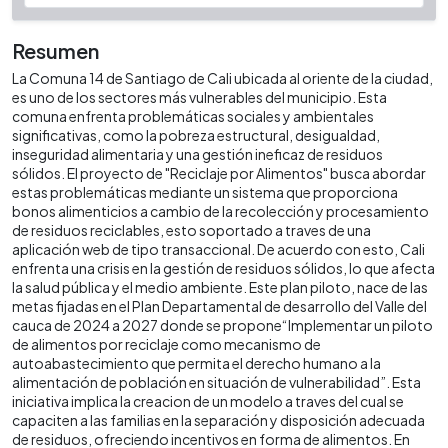
Resumen
La Comuna 14 de Santiago de Cali ubicada al oriente de la ciudad,
es uno de los sectores más vulnerables del municipio. Esta
comuna enfrenta problemáticas sociales y ambientales
significativas, como la pobreza estructural, desigualdad,
inseguridad alimentaria y una gestión ineficaz de residuos
sólidos. El proyecto de "Reciclaje por Alimentos" busca abordar
estas problemáticas mediante un sistema que proporciona
bonos alimenticios a cambio de la recolección y procesamiento
de residuos reciclables, esto soportado a traves de una
aplicación web de tipo transaccional. De acuerdo con esto, Cali
enfrenta una crisis en la gestión de residuos sólidos, lo que afecta
la salud pública y el medio ambiente. Este plan piloto, nace de las
metas fijadas en el Plan Departamental de desarrollo del Valle del
cauca de 2024 a 2027 donde se propone“Implementar un piloto
de alimentos por reciclaje como mecanismo de
autoabastecimiento que permita el derecho humano a la
alimentación de población en situación de vulnerabilidad”. Esta
iniciativa implica la creacion de un modelo a traves del cual se
capaciten a las familias en la separación y disposición adecuada
de residuos, ofreciendo incentivos en forma de alimentos. En