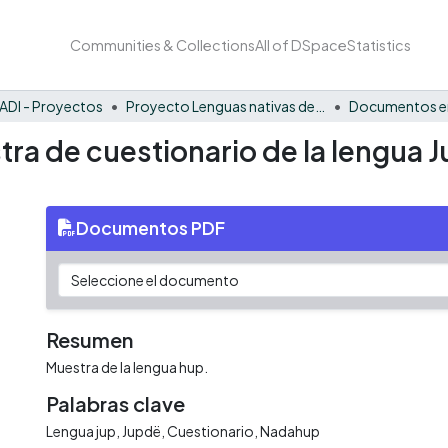
Communities & Collections
All of DSpace
Statistics
ADI - Proyectos
Proyecto Lenguas nativas del Vaupés
Documentos en
a de cuestionario de la lengua J
Documentos PDF
Resumen
Muestra de la lengua hup.
Palabras clave
Lengua jup
Jupdë
Cuestionario
Nadahup