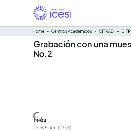
Home
Centros Académicos
CITRADI
CITR
Grabación con una muestr
No.2
Loading...
Files
item95.html
(437 B)