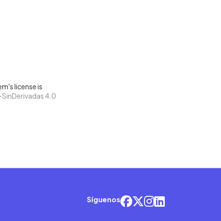
m's license is
SinDerivadas 4.0
Síguenos