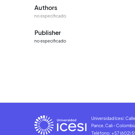
Authors
no especificado
Publisher
no especificado
Universidad Icesi: Cal
Pance, Cali - Colombi
Teléfono: +57 (602) 