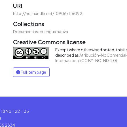
URI
http://hdl.handle.net/10906/116092
Collections
Documentos en lengua nativa
Creative Commons license
Except where otherwised noted, this ite
described as
Atribución-NoComercial-
Internacional (CC BY-NC-ND 4.0)
Full item page
le 18 No. 122-135
a
555 2334