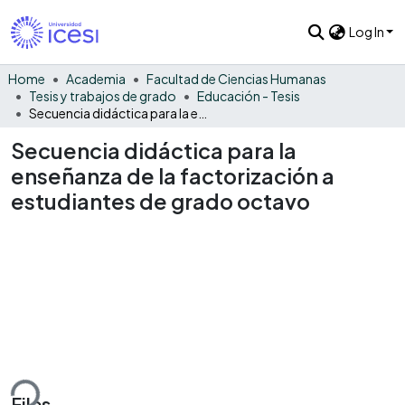
Log In
Home
Academia
Facultad de Ciencias Humanas
Tesis y trabajos de grado
Educación - Tesis
Secuencia didáctica para la enseñanza de la factorización a estudiantes de grado octavo
Secuencia didáctica para la
enseñanza de la factorización a
estudiantes de grado octavo
ding...
Files