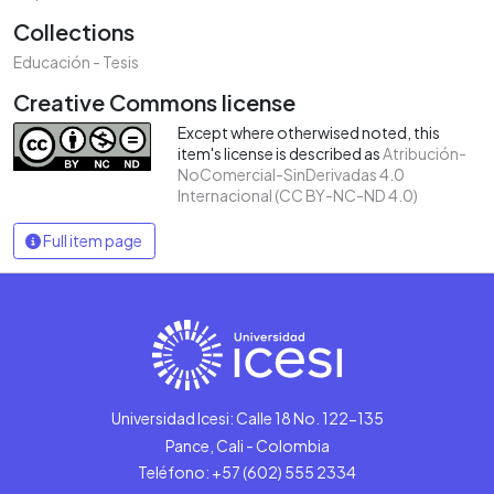
Collections
Educación - Tesis
Creative Commons license
Except where otherwised noted, this
item's license is described as
Atribución-
NoComercial-SinDerivadas 4.0
Internacional (CC BY-NC-ND 4.0)
Full item page
Universidad Icesi: Calle 18 No. 122-135
Pance, Cali - Colombia
Teléfono: +57 (602) 555 2334