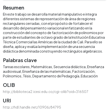
Resumen
En este trabajo se desarrolla material manipulativo e integra
diferentes sistemas de representación de área de regiones
rectangulares cerradas, con el propósito de fortalecer el
desarrollo del pensamiento variacional enfatizando en la
construcción del concepto de factorización de polinomios por
parte de estudiantes de octavo grado de la Institución Educativa
Técnica Comercial las Américas de la ciudad de Cali. Para ello se
diseña, aplica y evalúa la implementación de una secuencia
didáctica denominada construyendo rectángulos algebraicos.
Palabras clave
Tareas escolares
Matemáticas
Secuencia didáctica
Enseñanza
audiovisual
Enseñanza de las matemáticas
Factorización
Polinomios
Tésis
Departamento de Pedagogía
Educación
OLIB
http://biblioteca2.icesi.edu.co/cgi-olib?oid=316507
URI
http://hdl.handle.net/10906/84795