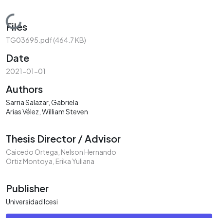
Loading...
Files
TG03695.pdf
(464.7 KB)
Date
2021-01-01
Authors
Sarria Salazar, Gabriela
Arias Vélez, William Steven
Thesis Director / Advisor
Caicedo Ortega, Nelson Hernando
Ortiz Montoya, Erika Yuliana
Publisher
Universidad Icesi