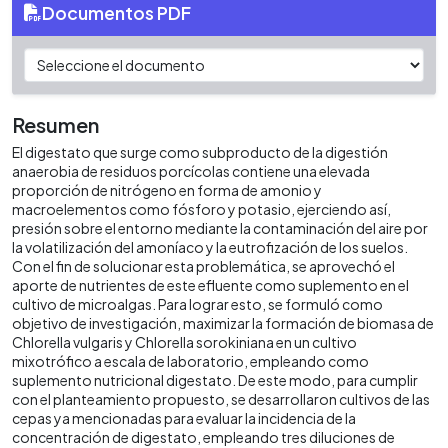
Documentos PDF
Resumen
El digestato que surge como subproducto de la digestión
anaerobia de residuos porcícolas contiene una elevada
proporción de nitrógeno en forma de amonio y
macroelementos como fósforo y potasio, ejerciendo así,
presión sobre el entorno mediante la contaminación del aire por
la volatilización del amoníaco y la eutrofización de los suelos.
Con el fin de solucionar esta problemática, se aprovechó el
aporte de nutrientes de este efluente como suplemento en el
cultivo de microalgas. Para lograr esto, se formuló como
objetivo de investigación, maximizar la formación de biomasa de
Chlorella vulgaris y Chlorella sorokiniana en un cultivo
mixotrófico a escala de laboratorio, empleando como
suplemento nutricional digestato. De este modo, para cumplir
con el planteamiento propuesto, se desarrollaron cultivos de las
cepas ya mencionadas para evaluar la incidencia de la
concentración de digestato, empleando tres diluciones de