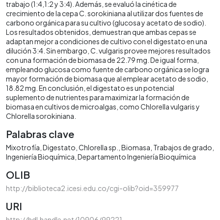
trabajo (1:4,1:2 y 3:4). Además, se evaluó la cinética de
crecimiento de la cepa C. sorokiniana al utilizar dos fuentes de
carbono orgánica para su cultivo (glucosa y acetato de sodio).
Los resultados obtenidos, demuestran que ambas cepas se
adaptan mejor a condiciones de cultivo con el digestato en una
dilución 3:4. Sin embargo, C. vulgaris provee mejores resultados
con una formación de biomasa de 22.79 mg. De igual forma,
empleando glucosa como fuente de carbono orgánica se logra
mayor formación de biomasa que al emplear acetato de sodio,
18.82 mg. En conclusión, el digestato es un potencial
suplemento de nutrientes para maximizar la formación de
biomasa en cultivos de microalgas, como Chlorella vulgaris y
Chlorella sorokiniana.
Palabras clave
Mixotrofía
Digestato
Chlorella sp.
Biomasa
Trabajos de grado
Ingeniería Bioquímica
Departamento Ingeniería Bioquímica
OLIB
http://biblioteca2.icesi.edu.co/cgi-olib?oid=359977
URI
http://hdl.handle.net/10906/99221