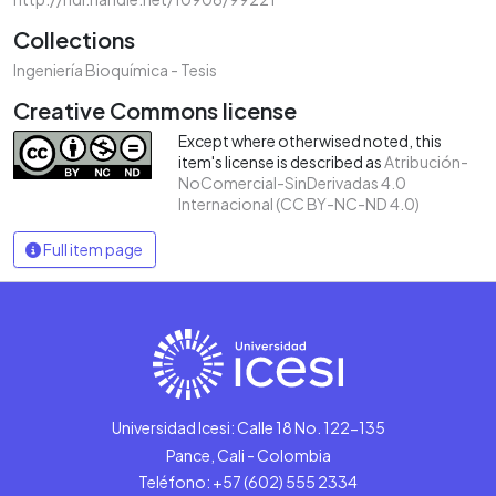
Collections
Ingeniería Bioquímica - Tesis
Creative Commons license
Except where otherwised noted, this
item's license is described as
Atribución-
NoComercial-SinDerivadas 4.0
Internacional (CC BY-NC-ND 4.0)
Full item page
Universidad Icesi: Calle 18 No. 122-135
Pance, Cali - Colombia
Teléfono: +57 (602) 555 2334