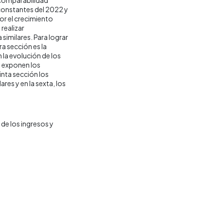
 constantes del 2022 y
por el crecimiento
realizar
similares. Para lograr
ra sección es la
la evolución de los
e exponen los
inta sección los
res y en la sexta, los
de los ingresos y