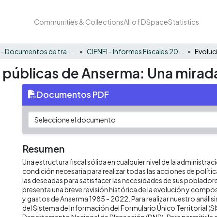
Communities & Collections
All of DSpace
Statistics
CIENFI - Documentos de trabajos, técnicos y de divulgación
CIENFI - Informes Fiscales 2022
s públicas de Anserma: Una mirada
Documentos PDF
Resumen
Una estructura fiscal sólida en cualquier nivel de la administrac
condición necesaria para realizar todas las acciones de políti
las deseadas para satisfacer las necesidades de sus poblado
presenta una breve revisión histórica de la evolución y compos
y gastos de Anserma 1985 - 2022. Para realizar nuestro análi
del Sistema de Información del Formulario Único Territorial (SI
Departamento Nacional de Planeación (DNP). Para permitir la