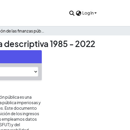
Log In
Evolución de las finanzas públicas de Anserma: Una mirada descriptiva 1985 - 2022
 descriptiva 1985 - 2022
ión pública es una
ca pública imperiosas y
res. Este documento
ición de los ingresos
sis empleamos datos
SFUT) y del
 comparabilidad