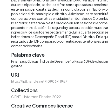
durante el periodo, todas las cifras son expresadas a precios
en términos per cápita. Es decir, se controla por la inflación y 
poblacional del municipio o distrito. Así mismo, esto permitirá 
comparaciones con otras entidades territoriales de Colombia 
lo anterior, este trabajo está dividido en seis sesiones: la prime
presente introducción. La segunda y tercera sección muestran 
ingresos y los gastos respectivamente. En la cuarta sección s
Indicadores de Desempeño Fiscal (IDF) para el Distrito. En la qu
resultados del IDF comparado con entidades territoriales simila
comentarios finales.
Palabras clave
Finanzas públicas
Índice de Desempeño Fiscal (IDF)
Evolución 
gastos
URI
http://hdl.handle.net/10906/119571
Collections
CIENFI - Informes Fiscales 2022
Creative Commons license