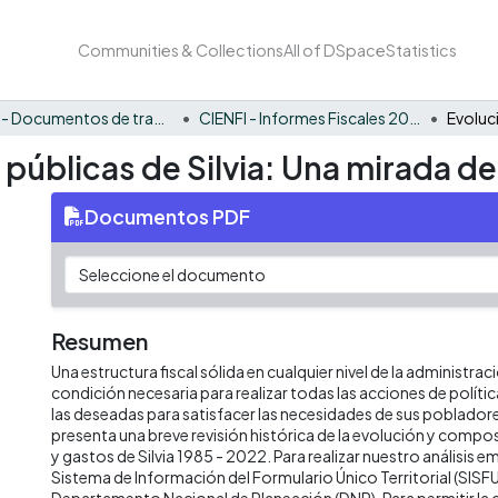
Communities & Collections
All of DSpace
Statistics
CIENFI - Documentos de trabajos, técnicos y de divulgación
CIENFI - Informes Fiscales 2022
 públicas de Silvia: Una mirada de
Documentos PDF
Resumen
Una estructura fiscal sólida en cualquier nivel de la administrac
condición necesaria para realizar todas las acciones de políti
las deseadas para satisfacer las necesidades de sus poblado
presenta una breve revisión histórica de la evolución y compos
y gastos de Silvia 1985 - 2022. Para realizar nuestro análisis
Sistema de Información del Formulario Único Territorial (SISFU
Departamento Nacional de Planeación (DNP). Para permitir la