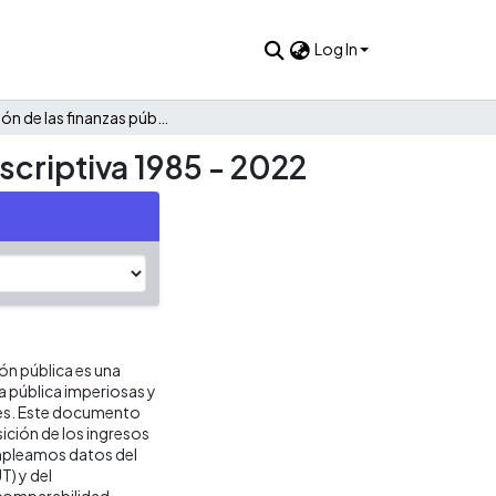
Log In
Evolución de las finanzas públicas de Silvia: Una mirada descriptiva 1985 - 2022
scriptiva 1985 - 2022
ión pública es una
ca pública imperiosas y
res. Este documento
ición de los ingresos
 empleamos datos del
T) y del
 comparabilidad