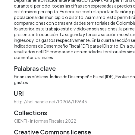
durante el periodo, todas las cifras son expresadas a precios
en términos per cápita. Es decir, se controla por la inflación y 
poblacional del municipio o distrito. Así mismo, esto permitirá 
comparaciones con otras entidades territoriales de Colombia 
lo anterior, este trabajo está dividido en seis sesiones: la prime
presente introducción. La segunda y tercera sección muestran 
ingresos y los gastos respectivamente. En la cuarta sección s
Indicadores de Desempeño Fiscal (IDF) para el Distrito. En la qu
resultados del IDF comparado con entidades territoriales simila
comentarios finales.
Palabras clave
Finanzas públicas
Índice de Desempeño Fiscal (IDF)
Evolución 
gastos
URI
http://hdl.handle.net/10906/119645
Collections
CIENFI - Informes Fiscales 2022
Creative Commons license