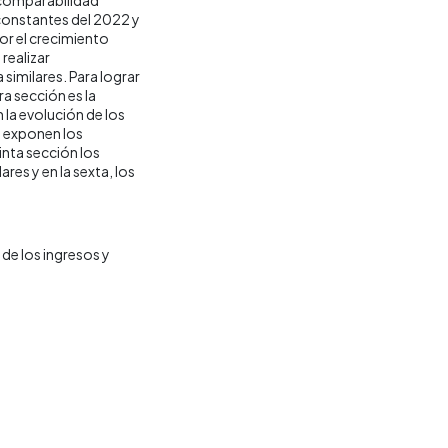
 constantes del 2022 y
por el crecimiento
realizar
similares. Para lograr
ra sección es la
la evolución de los
e exponen los
inta sección los
res y en la sexta, los
de los ingresos y