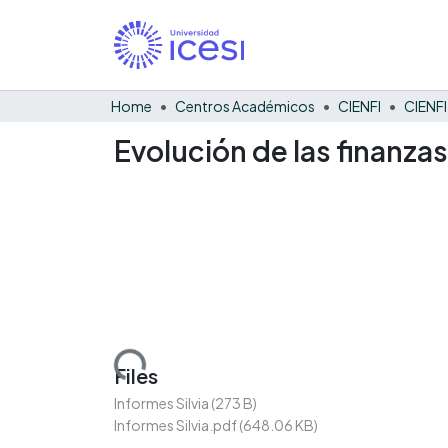
Home
Centros Académicos
CIENFI
Evolución de las finanzas
Loading...
Files
Informes Silvia
(273 B)
Informes Silvia.pdf
(648.06 KB)