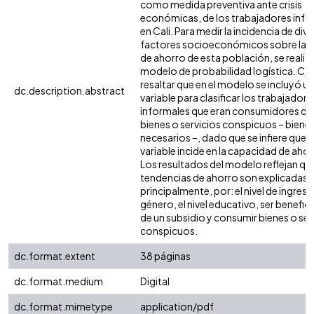
como medida preventiva ante crisis
económicas, de los trabajadores info
en Cali. Para medir la incidencia de div
factores socioeconómicos sobre las 
de ahorro de esta población, se realiz
modelo de probabilidad logística. Ca
resaltar que en el modelo se incluyó u
dc.description.abstract
variable para clasificar los trabajadore
informales que eran consumidores de
bienes o servicios conspicuos – biene
necesarios –, dado que se infiere que 
variable incide en la capacidad de ahor
Los resultados del modelo reflejan que
tendencias de ahorro son explicadas,
principalmente, por: el nivel de ingresos
género, el nivel educativo, ser benefici
de un subsidio y consumir bienes o ser
conspicuos.
dc.format.extent
38 páginas
dc.format.medium
Digital
dc.format.mimetype
application/pdf