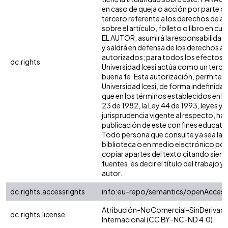
en caso de queja o acción por parte d
tercero referente a los derechos de a
sobre el artículo, folleto o libro en cue
EL AUTOR, asumirá la responsabilidad 
y saldrá en defensa de los derechos aq
autorizados; para todos los efectos, 
dc.rights
Universidad Icesi actúa como un terce
buena fe. Esta autorización, permite a 
Universidad Icesi, de forma indefinida,
que en los términos establecidos en la
23 de 1982, la Ley 44 de 1993, leyes y
jurisprudencia vigente al respecto, ha
publicación de este con fines educati
Todo persona que consulte ya sea la
biblioteca o en medio electrónico po
copiar apartes del texto citando siemp
fuentes, es decir el título del trabajo y 
autor.
dc.rights.accessrights
info:eu-repo/semantics/openAccess
Atribución-NoComercial-SinDerivada
dc.rights.license
Internacional (CC BY-NC-ND 4.0)