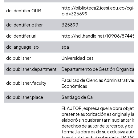
http://biblioteca2.icesi.edu.co/cgi-o
dc.identifier.OLIB
oid=325899
dc.identifier.other
325899
dc.identifier.uri
http://hdl.handle.net/10906/87445
dc.language.iso
spa
dc.publisher
Universidad Icesi
dc.publisher.department
Departamento de Gestión Organizaci
Facultad de Ciencias Administrativas 
dc.publisher.faculty
Económicas
dc.publisher.place
Santiago de Cali
EL AUTOR, expresa que la obra objeto 
presente autorización es original y la
elaboró sin quebrantar ni suplantar los
derechos de autor de terceros, y de ta
forma, la obra es de su exclusiva autor
tiene la titularidad sobre éste. PARÁ