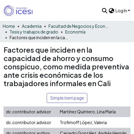
Log In
Home
Academia
Facultad de Negocios y Economía
Tesis y trabajos de grado
Economía
Factores que inciden en la capacidad de ahorro y consumo conspicuo, como medida preventiva ante crisis económicas de los trabajadores informales en Cali
Factores que inciden en la
capacidad de ahorro y consumo
conspicuo, como medida preventiva
ante crisis económicas de los
trabajadores informales en Cali
Simple item page
dc.contributor.advisor
Martínez Quintero, Lina María
dc.contributor.advisor
Trofimoff López, Valeria
dc.contributor.author
Caicedo González, Andrés Hernán