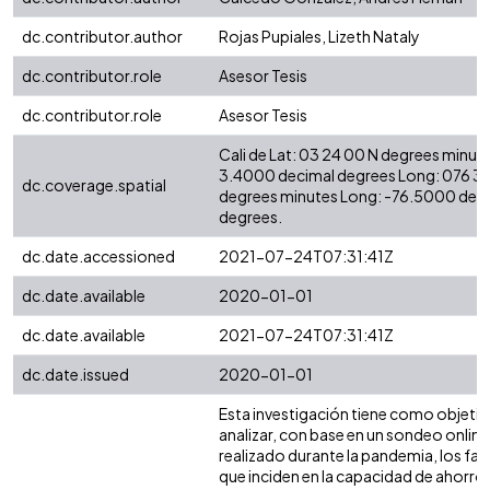
dc.contributor.author
Rojas Pupiales, Lizeth Nataly
dc.contributor.role
Asesor Tesis
dc.contributor.role
Asesor Tesis
Cali de Lat: 03 24 00 N degrees minute
3.4000 decimal degrees Long: 076 3
dc.coverage.spatial
degrees minutes Long: -76.5000 dec
degrees.
dc.date.accessioned
2021-07-24T07:31:41Z
dc.date.available
2020-01-01
dc.date.available
2021-07-24T07:31:41Z
dc.date.issued
2020-01-01
Esta investigación tiene como objeti
analizar, con base en un sondeo online
realizado durante la pandemia, los fa
que inciden en la capacidad de ahorro,