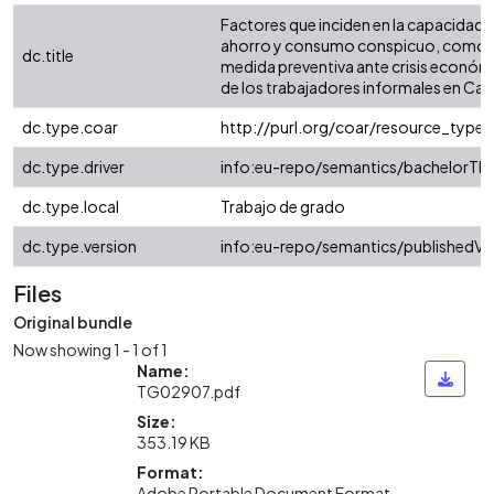
Factores que inciden en la capacidad 
ahorro y consumo conspicuo, como
dc.title
medida preventiva ante crisis económ
de los trabajadores informales en Cali
dc.type.coar
http://purl.org/coar/resource_type/
dc.type.driver
info:eu-repo/semantics/bachelorThe
dc.type.local
Trabajo de grado
dc.type.version
info:eu-repo/semantics/publishedVe
Files
Original bundle
Now showing
1 - 1 of 1
Name:
TG02907.pdf
Size:
353.19 KB
Format:
Adobe Portable Document Format