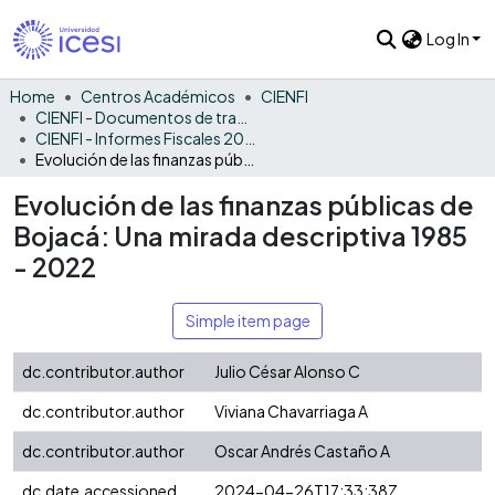
Log In
Home
Centros Académicos
CIENFI
CIENFI - Documentos de trabajos, técnicos y de divulgación
CIENFI - Informes Fiscales 2022
Evolución de las finanzas públicas de Bojacá: Una mirada descriptiva 1985 - 2022
Evolución de las finanzas públicas de
Bojacá: Una mirada descriptiva 1985
- 2022
Simple item page
dc.contributor.author
Julio César Alonso C
dc.contributor.author
Viviana Chavarriaga A
dc.contributor.author
Oscar Andrés Castaño A
dc.date.accessioned
2024-04-26T17:33:38Z