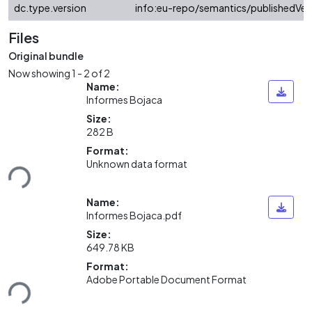
dc.type.version
info:eu-repo/semantics/publishedVer
Files
Original bundle
Now showing
1 - 2 of 2
Name:
Informes Bojaca
Size:
282 B
Format:
ding...
Unknown data format
Name:
Informes Bojaca.pdf
Size:
649.78 KB
Format:
ding...
Adobe Portable Document Format