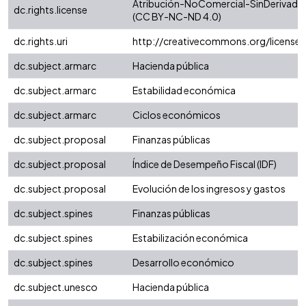
Atribución-NoComercial-SinDerivadas 
dc.rights.license
(CC BY-NC-ND 4.0)
dc.rights.uri
http://creativecommons.org/license
dc.subject.armarc
Hacienda pública
dc.subject.armarc
Estabilidad económica
dc.subject.armarc
Ciclos económicos
dc.subject.proposal
Finanzas públicas
dc.subject.proposal
Índice de Desempeño Fiscal (IDF)
dc.subject.proposal
Evolución de los ingresos y gastos
dc.subject.spines
Finanzas públicas
dc.subject.spines
Estabilización económica
dc.subject.spines
Desarrollo económico
dc.subject.unesco
Hacienda pública