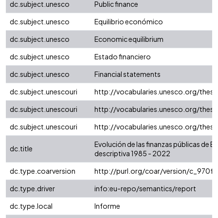
dc.subject.unesco
Public finance
dc.subject.unesco
Equilibrio económico
dc.subject.unesco
Economic equilibrium
dc.subject.unesco
Estado financiero
dc.subject.unesco
Financial statements
dc.subject.unescouri
http://vocabularies.unesco.org/the
dc.subject.unescouri
http://vocabularies.unesco.org/the
dc.subject.unescouri
http://vocabularies.unesco.org/the
Evolución de las finanzas públicas de B
dc.title
descriptiva 1985 - 2022
dc.type.coarversion
http://purl.org/coar/version/c_970
dc.type.driver
info:eu-repo/semantics/report
dc.type.local
Informe