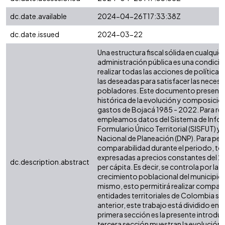
dc.date.available
2024-04-26T17:33:38Z
dc.date.issued
2024-03-22
Una estructura fiscal sólida en cualquier 
administración pública es una condició
realizar todas las acciones de política 
las deseadas para satisfacer las necesi
pobladores. Este documento presenta 
histórica de la evolución y composición
gastos de Bojacá 1985 - 2022. Para real
empleamos datos del Sistema de Infor
Formulario Único Territorial (SISFUT) 
Nacional de Planeación (DNP). Para perm
comparabilidad durante el periodo, tod
expresadas a precios constantes del 2
dc.description.abstract
per cápita. Es decir, se controla por la i
crecimiento poblacional del municipio o
mismo, esto permitirá realizar compar
entidades territoriales de Colombia simi
anterior, este trabajo está dividido en s
primera sección es la presente introdu
tercera sección muestran la evolución d