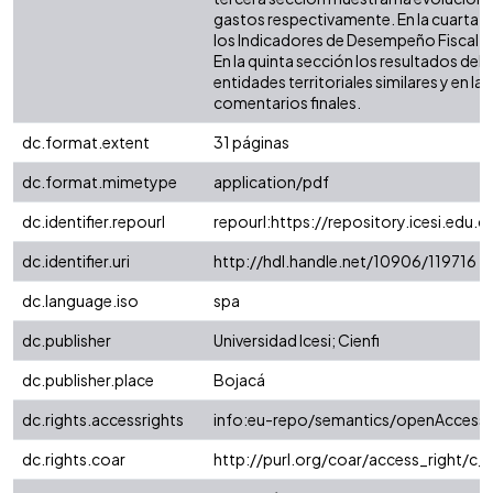
gastos respectivamente. En la cuarta 
los Indicadores de Desempeño Fiscal (IDF
En la quinta sección los resultados de
entidades territoriales similares y en la 
comentarios finales.
dc.format.extent
31 páginas
dc.format.mimetype
application/pdf
dc.identifier.repourl
repourl:https://repository.icesi.edu.c
dc.identifier.uri
http://hdl.handle.net/10906/119716
dc.language.iso
spa
dc.publisher
Universidad Icesi; Cienfi
dc.publisher.place
Bojacá
dc.rights.accessrights
info:eu-repo/semantics/openAccess
dc.rights.coar
http://purl.org/coar/access_right/c