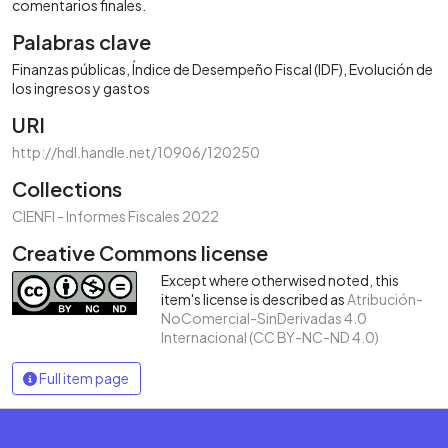
comentarios finales.
Palabras clave
Finanzas públicas
Índice de Desempeño Fiscal (IDF)
Evolución de
los ingresos y gastos
URI
http://hdl.handle.net/10906/120250
Collections
CIENFI - Informes Fiscales 2022
Creative Commons license
Except where otherwised noted, this
item's license is described as
Atribución-
NoComercial-SinDerivadas 4.0
Internacional (CC BY-NC-ND 4.0)
Full item page