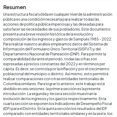
Resumen
Una estructura fiscal sólida en cualquier nivel de la administración
pública es una condición necesaria para realizar todas las
acciones de política pública imperiosas y las deseadas para
satisfacer las necesidades de sus pobladores. Este documento
presenta una breve revisión histórica de la evolución y
composición de los ingresos y gastos de Sampués 1985 - 2022.
Para realizar nuestro análisis empleamos datos del Sistema de
Información del Formulario Único Territorial (SISFUT) y del
Departamento Nacional de Planeación (DNP). Para permitir la
comparabilidad durante el periodo, todas las cifras son
expresadas a precios constantes del 2022 y en términos per
cápita. Es decir, se controla por la inflación y por el crecimiento
poblacional del municipio o distrito. Así mismo, esto permitirá
realizar comparaciones con otras entidades territoriales de
Colombia similares. Para lograr lo anterior, este trabajo está
dividido en seis sesiones: la primera sección es la presente
introducción. La segunda y tercera sección muestran la
evolución de los ingresos y los gastos respectivamente. En la
cuarta sección se exponen los Indicadores de Desempeño Fiscal
(IDF) para el Distrito. En la quinta sección los resultados del IDF
comparado con entidades territoriales similares y en la sexta, los