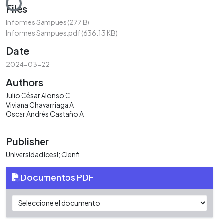
Files
Informes Sampues
(277 B)
Informes Sampues.pdf
(636.13 KB)
Date
2024-03-22
Authors
Julio César Alonso C
Viviana Chavarriaga A
Oscar Andrés Castaño A
Publisher
Universidad Icesi; Cienfi
Documentos PDF