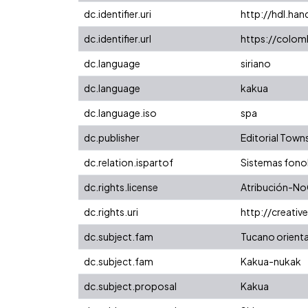
dc.identifier.uri
http://hdl.ha
dc.identifier.url
https://colomb
dc.language
siriano
dc.language
kakua
dc.language.iso
spa
dc.publisher
Editorial Towns
dc.relation.ispartof
Sistemas fono
dc.rights.license
Atribución-No
dc.rights.uri
http://creati
dc.subject.fam
Tucano orienta
dc.subject.fam
Kakua-nukak
dc.subject.proposal
Kakua