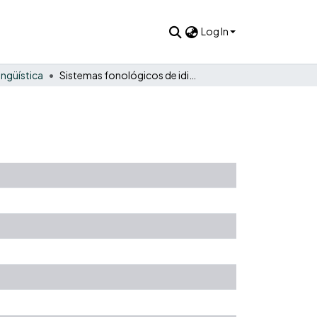
Log In
ingüística
Sistemas fonológicos de idiomas colombianos , tomo IV