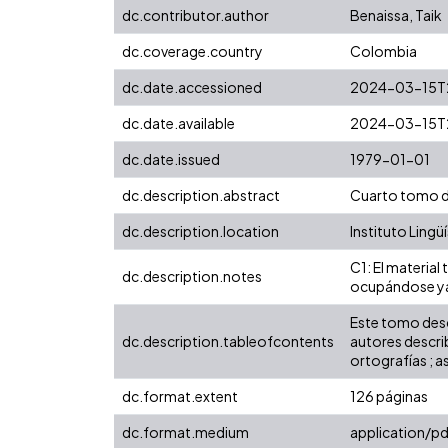
dc.contributor.author
Benaissa, Taik
dc.coverage.country
Colombia
dc.date.accessioned
2024-03-15T2
dc.date.available
2024-03-15T2
dc.date.issued
1979-01-01
dc.description.abstract
Cuarto tomo de
dc.description.location
Instituto Lingü
C1: El material
dc.description.notes
ocupándose ya s
Este tomo descr
dc.description.tableofcontents
autores describ
ortografías ; 
dc.format.extent
126 páginas
dc.format.medium
application/pd