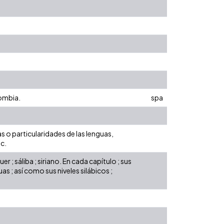
ombia.
spa
s o particularidades de las lenguas,
c.
; sáliba ; siriano. En cada capítulo ; sus
s ; así como sus niveles silábicos ;