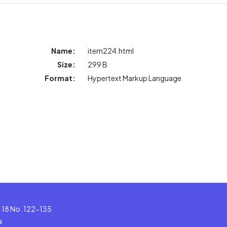
Name:
item224.html
Size:
299 B
Format:
Hypertext Markup Language
le 18 No. 122-135
a