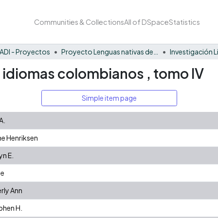
Communities & Collections
All of DSpace
Statistics
ADI - Proyectos
Proyecto Lenguas nativas del Vaupés
Investigación L
 idiomas colombianos , tomo IV
Simple item page
A.
ne Henriksen
yn E.
ne
rly Ann
phen H.