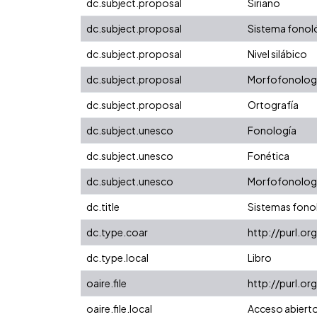
dc.subject.proposal
Siriano
dc.subject.proposal
Sistema fonol
dc.subject.proposal
Nivel silábico
dc.subject.proposal
Morfofonolog
dc.subject.proposal
Ortografía
dc.subject.unesco
Fonología
dc.subject.unesco
Fonética
dc.subject.unesco
Morfofonolog
dc.title
Sistemas fono
dc.type.coar
http://purl.o
dc.type.local
Libro
oaire.file
http://purl.or
oaire.file.local
Acceso abiert