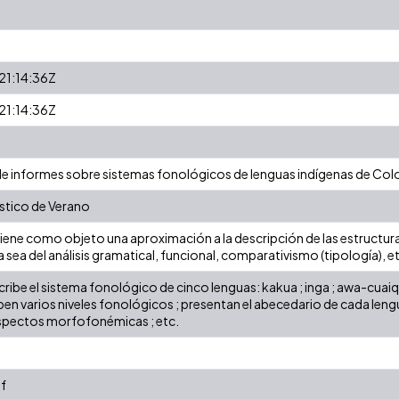
1:14:36Z
1:14:36Z
 informes sobre sistemas fonológicos de lenguas indígenas de Col
ístico de Verano
 tiene como objeto una aproximación a la descripción de las estructura
ea del análisis gramatical, funcional, comparativismo (tipología), et
ibe el sistema fonológico de cinco lenguas: kakua ; inga ; awa-cuaiquer 
en varios niveles fonológicos ; presentan el abecedario de cada lengua
aspectos morfofonémicas ; etc.
f