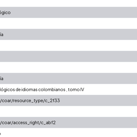
ógico
ía
ía
lógicos de idiomas colombianos , tomo IV
rg/coar/resource_type/c_2f33
g/coar/access_right/c_abf2
o