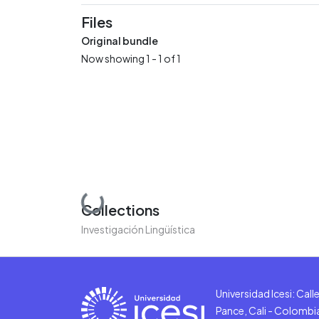
Files
Original bundle
Now showing
1 - 1 of 1
Loading...
Collections
Investigación Lingüística
Universidad Icesi: Cal
Pance, Cali - Colombi