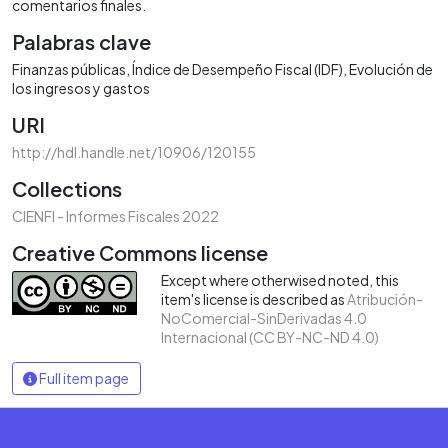
comentarios finales.
Palabras clave
Finanzas públicas
Índice de Desempeño Fiscal (IDF)
Evolución de
los ingresos y gastos
URI
http://hdl.handle.net/10906/120155
Collections
CIENFI - Informes Fiscales 2022
Creative Commons license
Except where otherwised noted, this
item's license is described as
Atribución-
NoComercial-SinDerivadas 4.0
Internacional (CC BY-NC-ND 4.0)
Full item page