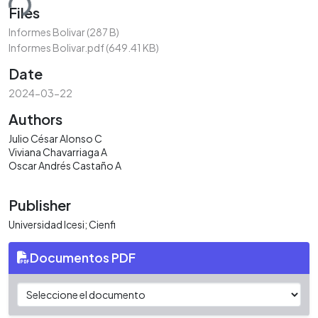
ding...
Files
Informes Bolivar
(287 B)
Informes Bolivar.pdf
(649.41 KB)
Date
2024-03-22
Authors
Julio César Alonso C
Viviana Chavarriaga A
Oscar Andrés Castaño A
Publisher
Universidad Icesi; Cienfi
Documentos PDF