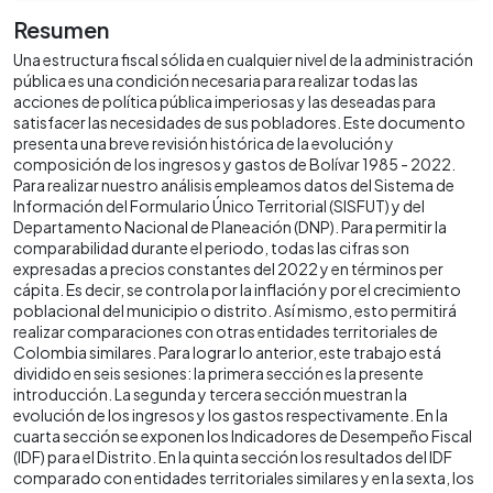
Resumen
Una estructura fiscal sólida en cualquier nivel de la administración
pública es una condición necesaria para realizar todas las
acciones de política pública imperiosas y las deseadas para
satisfacer las necesidades de sus pobladores. Este documento
presenta una breve revisión histórica de la evolución y
composición de los ingresos y gastos de Bolívar 1985 - 2022.
Para realizar nuestro análisis empleamos datos del Sistema de
Información del Formulario Único Territorial (SISFUT) y del
Departamento Nacional de Planeación (DNP). Para permitir la
comparabilidad durante el periodo, todas las cifras son
expresadas a precios constantes del 2022 y en términos per
cápita. Es decir, se controla por la inflación y por el crecimiento
poblacional del municipio o distrito. Así mismo, esto permitirá
realizar comparaciones con otras entidades territoriales de
Colombia similares. Para lograr lo anterior, este trabajo está
dividido en seis sesiones: la primera sección es la presente
introducción. La segunda y tercera sección muestran la
evolución de los ingresos y los gastos respectivamente. En la
cuarta sección se exponen los Indicadores de Desempeño Fiscal
(IDF) para el Distrito. En la quinta sección los resultados del IDF
comparado con entidades territoriales similares y en la sexta, los