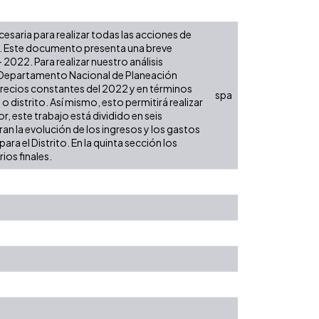
ecesaria para realizar todas las acciones de
es. Este documento presenta una breve
2022. Para realizar nuestro análisis
l Departamento Nacional de Planeación
 precios constantes del 2022 y en términos
spa
 o distrito. Así mismo, esto permitirá realizar
, este trabajo está dividido en seis
an la evolución de los ingresos y los gastos
ra el Distrito. En la quinta sección los
ios finales.