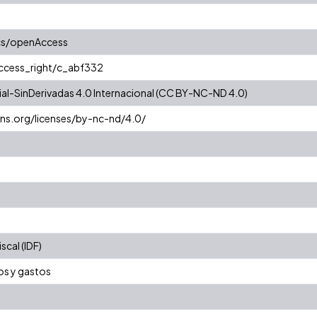
cs/openAccess
access_right/c_abf332
l-SinDerivadas 4.0 Internacional (CC BY-NC-ND 4.0)
ns.org/licenses/by-nc-nd/4.0/
cal (IDF)
os y gastos