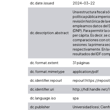
dc.date.issued
2024-03-22
Una estructura fiscal só
política pública imper
revisión histórica de l
empleamos datos del Si
(DNP). Para permitir la
dc.description.abstract
per cápita. Es decir, se
comparaciones con otras
sesiones: la primera se
respectivamente. En la 
resultados del IDF comp
dc.format.extent
31 páginas
dc.format.mimetype
application/pdf
dc.identifier.repourl
repourl:https://reposit
dc.identifier.uri
http://hdl.handle.net
dc.language.iso
spa
dc.publisher
Universidad Icesi; Cienfi