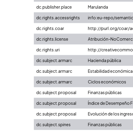
dc.publisher.place
Marulanda
dc.rights.accessrights
info:eu-repo/semanti
dc.rights.coar
http://purl.org/coar/
dc.rights.license
Atribución-NoComercia
dc.rights.uri
http://creativecommo
dc.subject.armarc
Hacienda pública
dc.subject.armarc
Estabilidad económica
dc.subject.armarc
Ciclos económicos
dc.subject.proposal
Finanzas públicas
dc.subject.proposal
Índice de Desempeño Fis
dc.subject.proposal
Evolución de los ingres
dc.subject.spines
Finanzas públicas