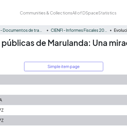
Communities & Collections
All of DSpace
Statistics
CIENFI - Documentos de trabajos, técnicos y de divulgación
CIENFI - Informes Fiscales 2022
s públicas de Marulanda: Una mira
Simple item page
A
7Z
7Z