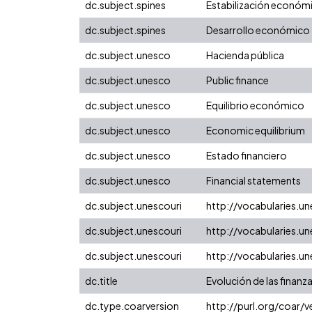
dc.subject.spines
Estabilización económ
dc.subject.spines
Desarrollo económico
dc.subject.unesco
Hacienda pública
dc.subject.unesco
Public finance
dc.subject.unesco
Equilibrio económico
dc.subject.unesco
Economic equilibrium
dc.subject.unesco
Estado financiero
dc.subject.unesco
Financial statements
dc.subject.unescouri
http://vocabularies.
dc.subject.unescouri
http://vocabularies.
dc.subject.unescouri
http://vocabularies.u
dc.title
Evolución de las finanz
dc.type.coarversion
http://purl.org/coar