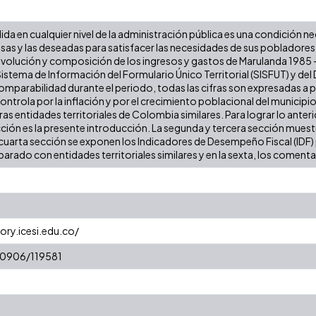
lida en cualquier nivel de la administración pública es una condición n
iosas y las deseadas para satisfacer las necesidades de sus poblador
a evolución y composición de los ingresos y gastos de Marulanda 1985 - 
stema de Información del Formulario Único Territorial (SISFUT) y de
 comparabilidad durante el periodo, todas las cifras son expresadas a
 controla por la inflación y por el crecimiento poblacional del municipio
 entidades territoriales de Colombia similares. Para lograr lo anterior
cción es la presente introducción. La segunda y tercera sección muestr
cuarta sección se exponen los Indicadores de Desempeño Fiscal (IDF) pa
arado con entidades territoriales similares y en la sexta, los comentar
ory.icesi.edu.co/
/10906/119581