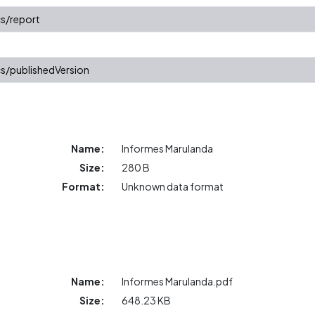
s/report
s/publishedVersion
Name:
Informes Marulanda
Size:
280 B
Format:
Unknown data format
Name:
Informes Marulanda.pdf
Size:
648.23 KB