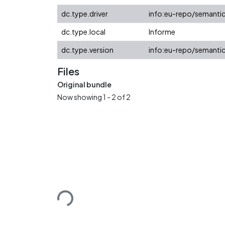
dc.type.driver
info:eu-repo/semantic
dc.type.local
Informe
dc.type.version
info:eu-repo/semantic
Files
Original bundle
Now showing
1 - 2 of 2
Loading...