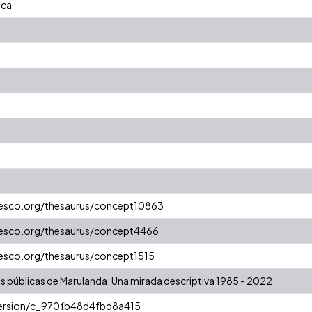
ica
unesco.org/thesaurus/concept10863
unesco.org/thesaurus/concept4466
nesco.org/thesaurus/concept1515
as públicas de Marulanda: Una mirada descriptiva 1985 - 2022
/version/c_970fb48d4fbd8a415