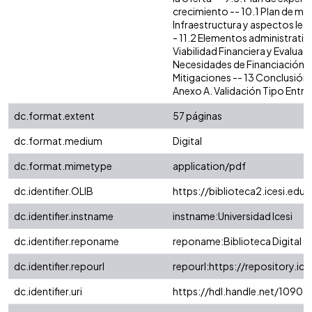
crecimiento -- 10.1 Plan de mar
Infraestructura y aspectos lega
- 11.2 Elementos administrativo
Viabilidad Financiera y Evaluac
Necesidades de Financiación --
Mitigaciones -- 13 Conclusión 
Anexo A. Validación Tipo Entre
dc.format.extent
57 páginas
dc.format.medium
Digital
dc.format.mimetype
application/pdf
dc.identifier.OLIB
https://biblioteca2.icesi.edu.
dc.identifier.instname
instname:Universidad Icesi
dc.identifier.reponame
reponame:Biblioteca Digital
dc.identifier.repourl
repourl:https://repository.ice
dc.identifier.uri
https://hdl.handle.net/10906