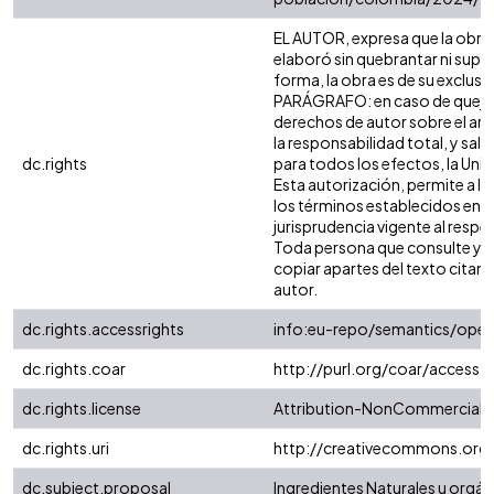
EL AUTOR, expresa que la obra o
elaboró sin quebrantar ni supla
forma, la obra es de su exclusiv
PARÁGRAFO: en caso de queja o
derechos de autor sobre el artí
la responsabilidad total, y sal
dc.rights
para todos los efectos, la Uni
Esta autorización, permite a la
los términos establecidos en la
jurisprudencia vigente al resp
Toda persona que consulte ya s
copiar apartes del texto citando
autor.
dc.rights.accessrights
info:eu-repo/semantics/ope
dc.rights.coar
http://purl.org/coar/access_
dc.rights.license
Attribution-NonCommercial-No
dc.rights.uri
http://creativecommons.org/
dc.subject.proposal
Ingredientes Naturales u orgá