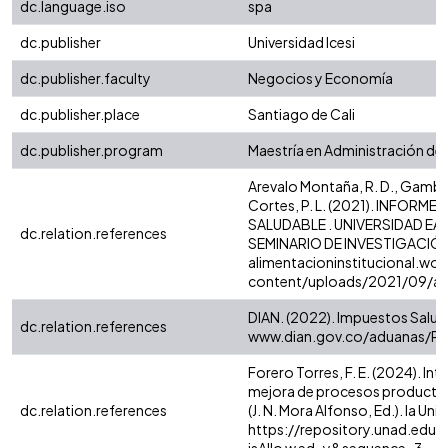
dc.language.iso
spa
dc.publisher
Universidad Icesi
dc.publisher.faculty
Negocios y Economía
dc.publisher.place
Santiago de Cali
dc.publisher.program
Maestría en Administración de
Arevalo Montaña, R. D., Gamboa S
Cortes, P. L. (2021). INFOR
SALUDABLE . UNIVERSIDAD EA
dc.relation.references
SEMINARIO DE INVESTIGACIÓN.
alimentacioninstitucional.wo
content/uploads/2021/09/ar
DIAN. (2022). Impuestos Saluda
dc.relation.references
www.dian.gov.co/aduanas/Pag
Forero Torres, F. E. (2024). Intel
mejora de procesos productivo
dc.relation.references
(J. N. Mora Alfonso, Ed.). la Uni
https://repository.unad.edu