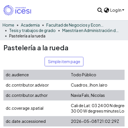
Log In
Home
Academia
Facultad de Negocios y Economía
Tesis y trabajos de grado
Maestría en Administración de Empresas
Pastelería a la rueda
Pastelería a la rueda
Simple item page
dc.audience
Todo Público
dc.contributor.advisor
Cuadros, Jhon Jairo
dc.contributor.author
Navia Fals, Nicolas
Cali de Lat: 03 24 00 N degre
dc.coverage.spatial
30 00 W degrees minutes Long
dc.date.accessioned
2026-05-08T21:02:29Z