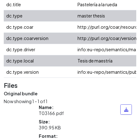
dc.title
Pastelería a la rueda
dc.type
master thesis
dc.type.coar
http://purl.org/coar/resour
dc.type.coarversion
http://purl.org/coar/versio
dc.type.driver
info:eu-repo/semantics/mast
dc.type.local
Tesis de maestría
dc.type.version
info:eu-repo/semantics/publ
Files
Original bundle
Now showing
1 - 1 of 1
Name:
T03166.pdf
Size:
390.95 KB
Format: