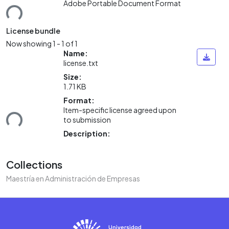
Loading...
Adobe Portable Document Format
License bundle
Now showing
1 - 1 of 1
Name:
license.txt
Size:
1.71 KB
Loading...
Format:
Item-specific license agreed upon
to submission
Description:
Collections
Maestría en Administración de Empresas