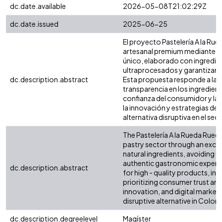
dc.date.available
2026-05-08T21:02:29Z
dc.date.issued
2025-06-25
El proyecto Pastelería A la Rue
artesanal premium mediante un
único, elaborado con ingredie
ultraprocesados ​​y garantizan
dc.description.abstract
Esta propuesta responde a la 
transparencia en los ingredient
confianza del consumidor y la a
la innovación y estrategias de
alternativa disruptiva en el s
The Pastelería A la Rueda Rueda
pastry sector through an exclus
natural ingredients, avoiding 
authentic gastronomic experi
dc.description.abstract
for high - quality products, in
prioritizing consumer trust and
innovation, and digital marketin
disruptive alternative in Colom
dc.description.degreelevel
Magíster