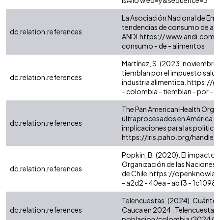
isAllo w ed=y&sequence=3
La Asociación Nacional de Empr
tendencias de consumo de ali
dc.relation.references
ANDI.https:// www.andi.com.co
consumo - de - alimentos
Martínez, S. (2023, noviembre
tiemblan por el impuesto salud
dc.relation.references
industria alimentica. https://g
- colombia - tiemblan - por - e
The Pan American Health Organ
ultraprocesados en América La
dc.relation.references
implicaciones para las políticas
https://iris.paho.org/handle
Popkin, B. (2020). El impacto d
Organización de las Naciones U
dc.relation.references
de Chile.https://openknowle
- a2d2 - 40ea - abf3 - 1c109
Telencuestas. (2024). Cuántos 
dc.relation.references
Cauca en 2024 . Telencuestas 
poblacion/colombia/2024/valle