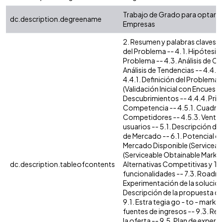
Trabajo de Grado para optar po
dc.description.degreename
Empresas
2. Resumen y palabras claves en
del Problema -- 4. 1. Hipótesis 
Problema -- 4.3. Análisis de Con
Análisis de Tendencias -- 4.4.
4.4.1. Definición del Problema
(Validación Inicial con Encuestas
Descubrimientos -- 4.4.4. Princi
Competencia -- 4.5.1. Cuadro
Competidores -- 4.5.3. Ventaja
usuarios -- 5.1. Descripción d
de Mercado -- 6.1. Potencial d
Mercado Disponible (Serviceabl
(Serviceable Obtainable Market -
dc.description.tableofcontents
Alternativas Competitivas y Te
funcionalidades -- 7.3. Roadma
Experimentación de la solución 
Descripción de la propuesta de 
9.1. Estra tegia go - to - mark
fuentes de ingresos -- 9.3. Re
la oferta -- 9.5. Plan de expe