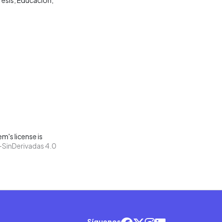
m's license is
SinDerivadas 4.0
Síguenos