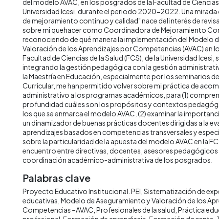
del modelo AVAC, en los posgrados de la Facultad de Ciencias d
Universidad Icesi, durante el periodo 2020-2022. Una mirada
de mejoramiento continuo y calidad" nace del interés de revis
sobre mi quehacer como Coordinadora de Mejoramiento Cont
reconociendo de qué manera la implementación del Modelo 
Valoración de los Aprendizajes por Competencias (AVAC) en l
Facultad de Ciencias de la Salud (FCS), de la Universidad Icesi, 
integrando la gestión pedagógica con la gestión administrativ
la Maestría en Educación, especialmente por los seminarios d
Curricular, me han permitido volver sobre mi práctica de ac
administrativo a los programas académicos, para (1) compre
profundidad cuáles son los propósitos y contextos pedagógi
los que se enmarca el modelo AVAC, (2) examinar la importan
un dinamizador de buenas prácticas docentes dirigidas a la ev
aprendizajes basados en competencias transversales y específi
sobre la particularidad de la apuesta del modelo AVAC en la FC
encuentro entre directivas, docentes, asesores pedagógicos i
coordinación académico-administrativa de los posgrados.
Palabras clave
Proyecto Educativo Institucional. PEI
Sistematización de exp
educativas
Modelo de Aseguramiento y Valoración de los Apr
Competencias –AVAC
Profesionales de la salud
Práctica edu
profesional
Formación de aprendizaje
Formación docente