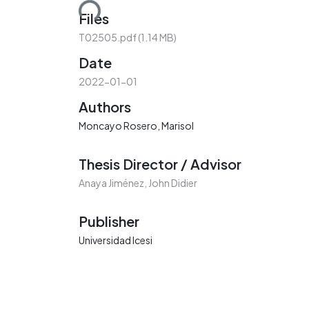
Loading...
Files
T02505.pdf
(1.14 MB)
Date
2022-01-01
Authors
Moncayo Rosero, Marisol
Thesis Director / Advisor
Anaya Jiménez, John Didier
Publisher
Universidad Icesi