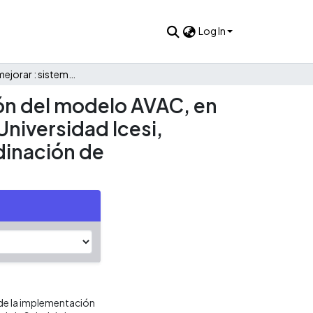
Log In
Evaluar para mejorar : sistematización de la implementación del modelo AVAC, en los posgrados de la Facultad de Ciencias de la Salud de la Universidad Icesi, durante el periodo 2020-2022. una mirada desde la coordinación de mejoramiento continuo y calidad.
ión del modelo AVAC, en
Universidad Icesi,
dinación de
 de la implementación