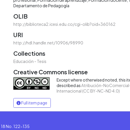
Departamento de Pedagogía
OLIB
http://biblioteca2.icesi.edu.co/cgi-olib?oid=360162
URI
http://hdl.handle.net/10906/98990
Collections
Educación - Tesis
Creative Commons license
Except where otherwised noted, this ite
described as
Atribución-NoComercial-
Internacional (CC BY-NC-ND 4.0)
Full item page
le 18 No. 122-135