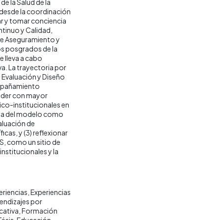
e la Salud de la
 desde la coordinación
ar y tomar conciencia
inuo y Calidad,
de Aseguramiento y
os posgrados de la
se lleva a cabo
a. La trayectoria por
e Evaluación y Diseño
ompañamiento
nder con mayor
co-institucionales en
cia del modelo como
aluación de
cas, y (3) reflexionar
S, como un sitio de
nstitucionales y la
eriencias
Experiencias
endizajes por
cativa
Formación
Tésis
Educación