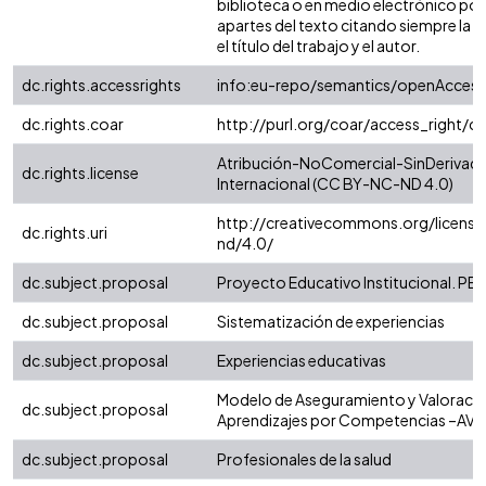
biblioteca o en medio electrónico po
apartes del texto citando siempre la fu
el título del trabajo y el autor.
dc.rights.accessrights
info:eu-repo/semantics/openAccess
dc.rights.coar
http://purl.org/coar/access_right/c
Atribución-NoComercial-SinDerivada
dc.rights.license
Internacional (CC BY-NC-ND 4.0)
http://creativecommons.org/license
dc.rights.uri
nd/4.0/
dc.subject.proposal
Proyecto Educativo Institucional. PEI
dc.subject.proposal
Sistematización de experiencias
dc.subject.proposal
Experiencias educativas
Modelo de Aseguramiento y Valoració
dc.subject.proposal
Aprendizajes por Competencias –AV
dc.subject.proposal
Profesionales de la salud