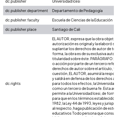
dc.publisher
Universidad Icesi
dc.publisher.department
Departamento de Pedagogía
dc.publisher.faculty
Escuela de Ciencias de la Educación
dc.publisher.place
Santiago de Cali
EL AUTOR, expresa que la obra objeto 
autorización es original y la elaboró si
suplantar los derechos de autor de terc
forma, la obra es de su exclusiva autorí
titularidad sobre éste. PARÁGRAFO: e
o acción por parte de un tercero refer
derechos de autor sobre el artículo, fo
cuestión, EL AUTOR, asumirá la respon
y saldrá en defensa de los derechos a
dc.rights
para todos los efectos, la Universidad 
como un tercero de buena fe. Esta aut
permite a la Universidad Icesi, de forma
para que en los términos establecidos 
1982, la Ley 44 de 1993, leyes y jurisp
al respecto, haga publicación de este 
educativos Todo persona que consulte