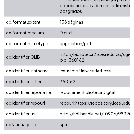
coordinación académico-administrati
posgrados.
dc.format.extent
138 páginas
dc.format.medium
Digital
dc.format.mimetype
application/pdf
http://biblioteca2.icesi.edu.co/cgi-o
dc.identifier.OLIB
oid=360162
dc.identifier.instname
instname:Universidad Icesi
dc.identifier.other
360162
dc.identifier.reponame
reponame:Biblioteca Digital
dc.identifier.repourl
repourl:https://repository.icesi.edu.
dc.identifier.uri
http://hdl.handle.net/10906/98990
dc.language.iso
spa