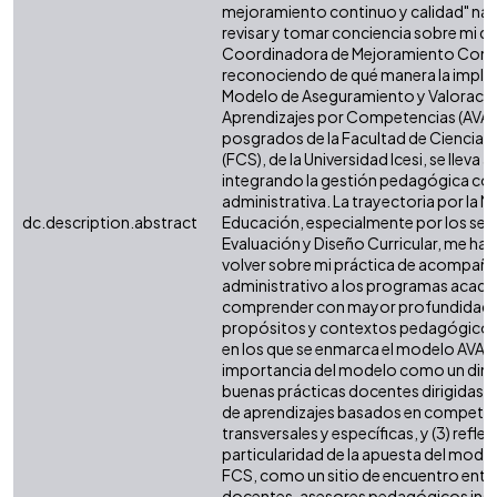
mejoramiento continuo y calidad" nace
revisar y tomar conciencia sobre mi 
Coordinadora de Mejoramiento Conti
reconociendo de qué manera la imple
Modelo de Aseguramiento y Valoració
Aprendizajes por Competencias (AVAC
posgrados de la Facultad de Ciencias 
(FCS), de la Universidad Icesi, se lleva 
integrando la gestión pedagógica con
administrativa. La trayectoria por la M
dc.description.abstract
Educación, especialmente por los sem
Evaluación y Diseño Curricular, me ha
volver sobre mi práctica de acompañ
administrativo a los programas académ
comprender con mayor profundidad c
propósitos y contextos pedagógico-i
en los que se enmarca el modelo AVAC,
importancia del modelo como un din
buenas prácticas docentes dirigidas a 
de aprendizajes basados en compete
transversales y específicas, y (3) refle
particularidad de la apuesta del model
FCS, como un sitio de encuentro entre
docentes, asesores pedagógicos insti