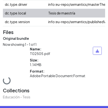
dc.type.driver
info:eu-repo/semantics/masterThesi
dc.type.local
Tesis de maestría
dc.type.version
info:eu-repo/semantics/publishedVe
Files
Original bundle
Now showing
1 - 1 of 1
Name:
T02505.pdf
Size:
1.14 MB
Format:
Adobe Portable Document Format
Loading...
Collections
Educación - Tesis