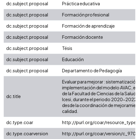
dc.subject.proposal
Práctica educativa
dc.subject.proposal
Formación profesional
dc.subject.proposal
Formación de aprendizaje
dc.subject.proposal
Formación docente
dc.subject.proposal
Tésis
dc.subject.proposal
Educación
dc.subject.proposal
Departamento de Pedagogía
Evaluar para mejorar : sistematización 
implementación del modelo AVAC, en
de la Facultad de Ciencias de la Salud 
dc.title
Icesi, durante el periodo 2020-2022.
desde la coordinación de mejoramien
calidad.
dc.type.coar
http://purl.org/coar/resource_type
dc.type.coarversion
http://purl.org/coar/version/c_97