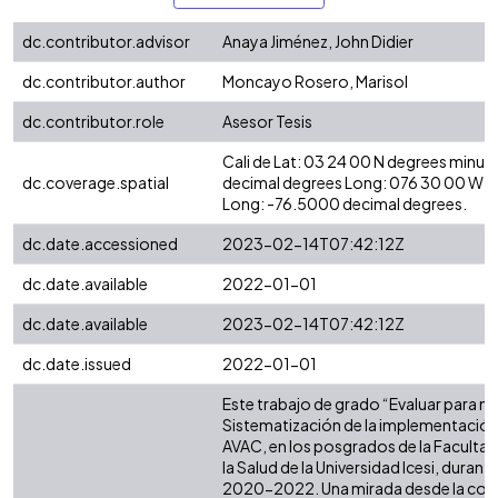
dc.contributor.advisor
Anaya Jiménez, John Didier
dc.contributor.author
Moncayo Rosero, Marisol
dc.contributor.role
Asesor Tesis
Cali de Lat: 03 24 00 N degrees minut
dc.coverage.spatial
decimal degrees Long: 076 30 00 W d
Long: -76.5000 decimal degrees.
dc.date.accessioned
2023-02-14T07:42:12Z
dc.date.available
2022-01-01
dc.date.available
2023-02-14T07:42:12Z
dc.date.issued
2022-01-01
Este trabajo de grado “Evaluar para me
Sistematización de la implementació
AVAC, en los posgrados de la Facultad
la Salud de la Universidad Icesi, durant
2020-2022. Una mirada desde la coo