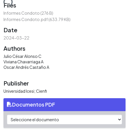
ding...
Files
Informes Condoto
(276 B)
Informes Condoto.pdf
(633.79 KB)
Date
2024-03-22
Authors
Julio César Alonso C
Viviana Chavarriaga A
Oscar Andrés Castaño A
Publisher
Universidad Icesi; Cienfi
Documentos PDF