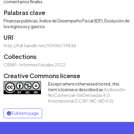
comentarios finales.
Palabras clave
Finanzas públicas
Índice de Desempeño Fiscal (IDF)
Evolución de
los ingresos y gastos
URI
http://hdl.handle.net/10906/119836
Collections
CIENFI - Informes Fiscales 2022
Creative Commons license
Except where otherwised noted, this
item's license is described as
Atribución-
NoComercial-SinDerivadas 4.0
Internacional (CC BY-NC-ND 4.0)
Full item page