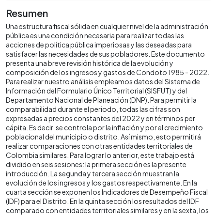
Resumen
Una estructura fiscal sólida en cualquier nivel de la administración
pública es una condición necesaria para realizar todas las
acciones de política pública imperiosas y las deseadas para
satisfacer las necesidades de sus pobladores. Este documento
presenta una breve revisión histórica de la evolución y
composición de los ingresos y gastos de Condoto 1985 - 2022.
Para realizar nuestro análisis empleamos datos del Sistema de
Información del Formulario Único Territorial (SISFUT) y del
Departamento Nacional de Planeación (DNP). Para permitir la
comparabilidad durante el periodo, todas las cifras son
expresadas a precios constantes del 2022 y en términos per
cápita. Es decir, se controla por la inflación y por el crecimiento
poblacional del municipio o distrito. Así mismo, esto permitirá
realizar comparaciones con otras entidades territoriales de
Colombia similares. Para lograr lo anterior, este trabajo está
dividido en seis sesiones: la primera sección es la presente
introducción. La segunda y tercera sección muestran la
evolución de los ingresos y los gastos respectivamente. En la
cuarta sección se exponen los Indicadores de Desempeño Fiscal
(IDF) para el Distrito. En la quinta sección los resultados del IDF
comparado con entidades territoriales similares y en la sexta, los