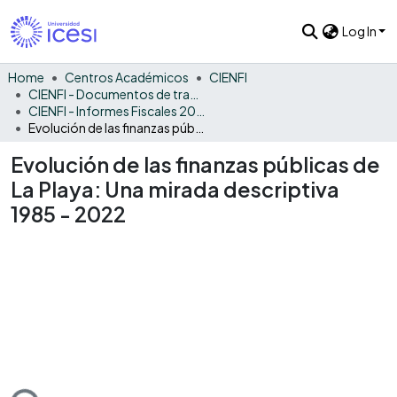
Log In
Home
Centros Académicos
CIENFI
CIENFI - Documentos de trabajos, técnicos y de divulgación
CIENFI - Informes Fiscales 2022
Evolución de las finanzas públicas de La Playa: Una mirada descriptiva 1985 - 2022
Evolución de las finanzas públicas de
La Playa: Una mirada descriptiva
1985 - 2022
ading...