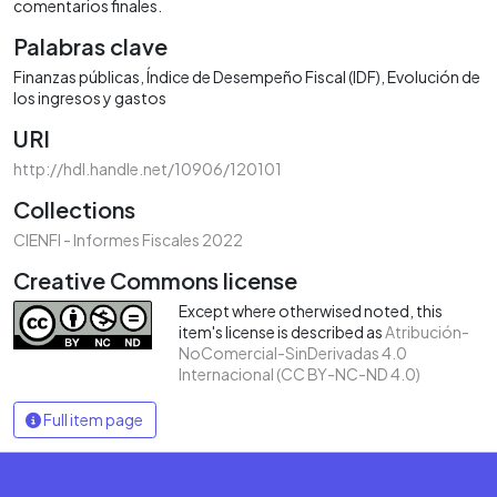
comentarios finales.
Palabras clave
Finanzas públicas
Índice de Desempeño Fiscal (IDF)
Evolución de
los ingresos y gastos
URI
http://hdl.handle.net/10906/120101
Collections
CIENFI - Informes Fiscales 2022
Creative Commons license
Except where otherwised noted, this
item's license is described as
Atribución-
NoComercial-SinDerivadas 4.0
Internacional (CC BY-NC-ND 4.0)
Full item page