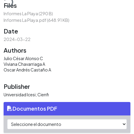
Files
Informes La Playa
(290 B)
Informes La Playa.pdf
(648.91 KB)
Date
2024-03-22
Authors
Julio César Alonso C
Viviana Chavarriaga A
Oscar Andrés Castaño A
Publisher
Universidad Icesi; Cienfi
Documentos PDF