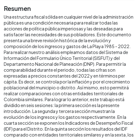
Resumen
Una estructura fiscal sólida en cualquier nivel de la administración
pública es una condición necesaria para realizar todas las
acciones de política pública imperiosas y las deseadas para
satisfacer las necesidades de sus pobladores. Este documento
presenta una breve revisión histórica de la evolución y
composición de los ingresos y gastos de La Playa 1985 - 2022.
Para realizar nuestro análisis empleamos datos del Sistema de
Información del Formulario Único Territorial (SISFUT) y del
Departamento Nacional de Planeación (DNP). Para permitir la
comparabilidad durante el periodo, todas las cifras son
expresadas a precios constantes del 2022 y en términos per
cápita. Es decir, se controla por la inflación y por el crecimiento
poblacional del municipio o distrito. Así mismo, esto permitirá
realizar comparaciones con otras entidades territoriales de
Colombia similares. Para lograr lo anterior, este trabajo está
dividido en seis sesiones: la primera sección es la presente
introducción. La segunda y tercera sección muestran la
evolución de los ingresos y los gastos respectivamente. En la
cuarta sección se exponen los Indicadores de Desempeño Fiscal
(IDF) para el Distrito. En la quinta sección los resultados del IDF
comparado con entidades territoriales similares y en la sexta, los