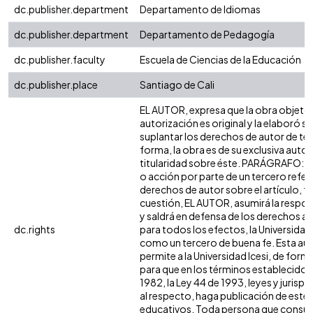
dc.publisher.department
Departamento de Idiomas
dc.publisher.department
Departamento de Pedagogía
dc.publisher.faculty
Escuela de Ciencias de la Educación
dc.publisher.place
Santiago de Cali
EL AUTOR, expresa que la obra objeto 
autorización es original y la elaboró si
suplantar los derechos de autor de terc
forma, la obra es de su exclusiva autorí
titularidad sobre éste. PARÁGRAFO: e
o acción por parte de un tercero refer
derechos de autor sobre el artículo, fo
cuestión, EL AUTOR, asumirá la respon
y saldrá en defensa de los derechos a
dc.rights
para todos los efectos, la Universidad 
como un tercero de buena fe. Esta aut
permite a la Universidad Icesi, de forma
para que en los términos establecidos 
1982, la Ley 44 de 1993, leyes y jurisp
al respecto, haga publicación de este 
educativos. Toda persona que consulte