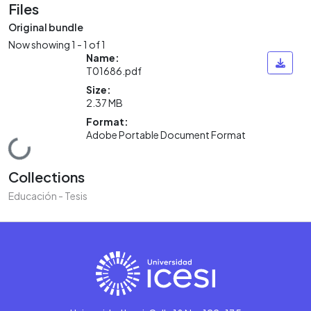
Files
Original bundle
Now showing
1 - 1 of 1
Name:
T01686.pdf
Size:
2.37 MB
Format:
Adobe Portable Document Format
Loading...
Collections
Educación - Tesis