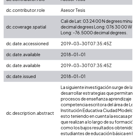
dc.contributor.role
Asesor Tesis
Cali de Lat: 03 24 00 N degrees minut
dc.coverage.spatial
decimal degrees Long: 076 30 00 W d
Long: -76.5000 decimal degrees.
dc.date.accessioned
2019-03-30T07:35:45Z
dc.date.available
2018-01-01
dc.date.available
2019-03-30T07:35:45Z
dc.date.issued
2018-01-01
La siguiente investigación surge de la
desarrollar estrategias que permitan m
procesos de enseñanza aprendizaje de
competencia escritora del área de Leng
Institución Educativa Ciudad Modelo s
dc.description.abstract
esto teniendo en cuenta la escasa pro
que realizan a lo largo de su formación 
como los bajos resultados obtenidos 
estudiantes de educación básica en la