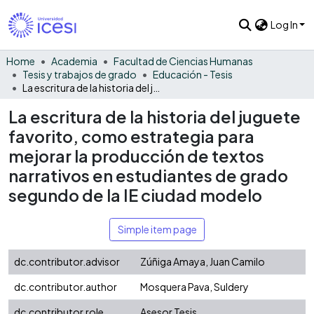
Log In
Home
Academia
Facultad de Ciencias Humanas
Tesis y trabajos de grado
Educación - Tesis
La escritura de la historia del juguete favorito, como estrategia para mejorar la producción de textos narrativos en estudiantes de grado segundo de la IE ciudad modelo
La escritura de la historia del juguete
favorito, como estrategia para
mejorar la producción de textos
narrativos en estudiantes de grado
segundo de la IE ciudad modelo
Simple item page
dc.contributor.advisor
Zúñiga Amaya, Juan Camilo
dc.contributor.author
Mosquera Pava, Suldery
dc.contributor.role
Asesor Tesis