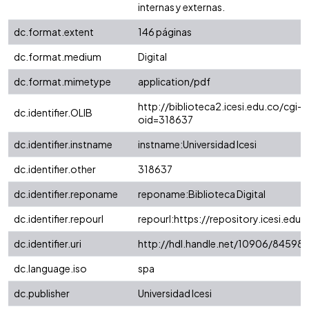
internas y externas.
dc.format.extent
146 páginas
dc.format.medium
Digital
dc.format.mimetype
application/pdf
http://biblioteca2.icesi.edu.co/cgi-o
dc.identifier.OLIB
oid=318637
dc.identifier.instname
instname:Universidad Icesi
dc.identifier.other
318637
dc.identifier.reponame
reponame:Biblioteca Digital
dc.identifier.repourl
repourl:https://repository.icesi.edu.
dc.identifier.uri
http://hdl.handle.net/10906/84598
dc.language.iso
spa
dc.publisher
Universidad Icesi