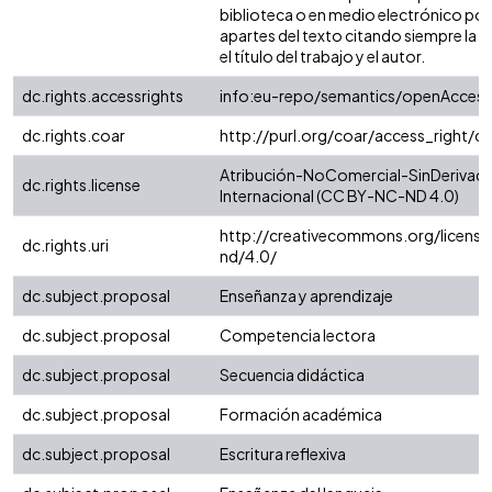
biblioteca o en medio electrónico po
apartes del texto citando siempre la fu
el título del trabajo y el autor.
dc.rights.accessrights
info:eu-repo/semantics/openAccess
dc.rights.coar
http://purl.org/coar/access_right/c
Atribución-NoComercial-SinDerivada
dc.rights.license
Internacional (CC BY-NC-ND 4.0)
http://creativecommons.org/license
dc.rights.uri
nd/4.0/
dc.subject.proposal
Enseñanza y aprendizaje
dc.subject.proposal
Competencia lectora
dc.subject.proposal
Secuencia didáctica
dc.subject.proposal
Formación académica
dc.subject.proposal
Escritura reflexiva