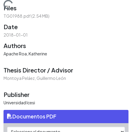
Loading...
Files
TG01988.pdf
(2.54 MB)
Date
2018-01-01
Authors
Apache Roa, Katherine
Thesis Director / Advisor
Montoya Peláez, Guillermo León
Publisher
Universidad Icesi
Documentos PDF