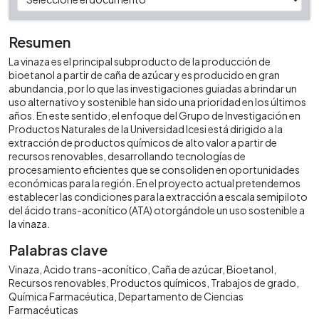
Resumen
La vinaza es el principal subproducto de la producción de
bioetanol a partir de caña de azúcar y es producido en gran
abundancia, por lo que las investigaciones guiadas a brindar un
uso alternativo y sostenible han sido una prioridad en los últimos
años. En este sentido, el enfoque del Grupo de Investigación en
Productos Naturales de la Universidad Icesi está dirigido a la
extracción de productos químicos de alto valor a partir de
recursos renovables, desarrollando tecnologías de
procesamiento eficientes que se consoliden en oportunidades
económicas para la región. En el proyecto actual pretendemos
establecer las condiciones para la extracción a escala semipiloto
del ácido trans-aconítico (ATA) otorgándole un uso sostenible a
la vinaza.
Palabras clave
Vinaza
Acido trans-aconítico
Caña de azúcar
Bioetanol
Recursos renovables
Productos químicos
Trabajos de grado
Química Farmacéutica
Departamento de Ciencias
Farmacéuticas