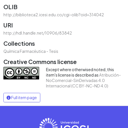
OLIB
http://biblioteca2.icesi.edu.co/cgi-olib?oid=314042
URI
http://hdl.handle.net/10906/83842
Collections
Química Farmacéutica - Tesis
Creative Commons license
Except where otherwised noted, this
item's license is described as
Atribución-
NoComercial-SinDerivadas 4.0
Internacional (CC BY-NC-ND 4.0)
Full item page