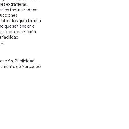
ies extranjeras,
ica tan utilizada se
ducciones
ablecidos que den una
d que se tiene en el
correcta realización
 facilidad,
to.
icación
Publicidad
tamento de Mercadeo