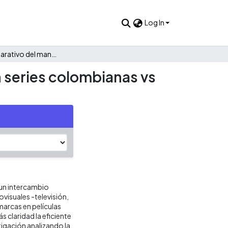
Log In
Análisis comparativo del manejo de product placement en series colombianas vs series extranjeras
 series colombianas vs
 un intercambio
ovisuales -televisión,
marcas en películas
 claridad la eficiente
tigación analizando la