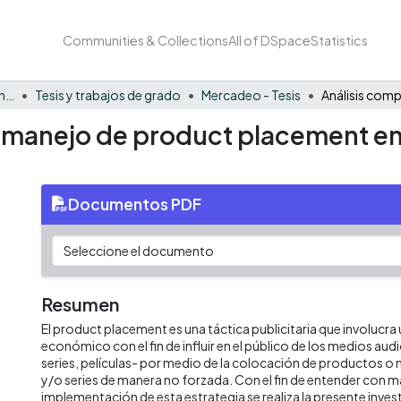
Communities & Collections
All of DSpace
Statistics
Facultad de Negocios y Economía
Tesis y trabajos de grado
Mercadeo - Tesis
l manejo de product placement en
Documentos PDF
Resumen
El product placement es una táctica publicitaria que involucra
económico con el fin de influir en el público de los medios audi
series, películas- por medio de la colocación de productos o 
y/o series de manera no forzada. Con el fin de entender con más
implementación de esta estrategia se realiza la presente inves