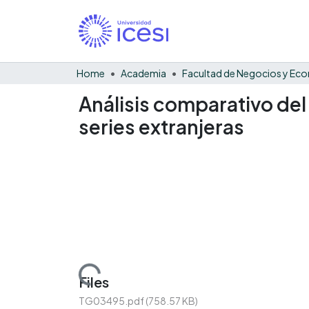
Home
Academia
Análisis comparativo de
series extranjeras
Loading...
Files
TG03495.pdf
(758.57 KB)