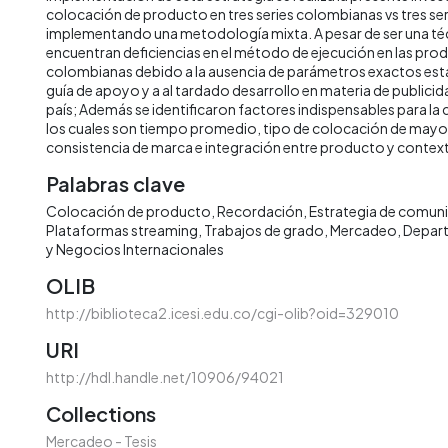
colocación de producto en tres series colombianas vs tres ser
implementando una metodología mixta. A pesar de ser una técn
encuentran deficiencias en el método de ejecución en las pro
colombianas debido a la ausencia de parámetros exactos est
guía de apoyo y a al tardado desarrollo en materia de publicida
país; Además se identificaron factores indispensables para la 
los cuales son tiempo promedio, tipo de colocación de mayor
consistencia de marca e integración entre producto y contex
Palabras clave
Colocación de producto
Recordación
Estrategia de comun
Plataformas streaming
Trabajos de grado
Mercadeo
Depar
y Negocios Internacionales
OLIB
http://biblioteca2.icesi.edu.co/cgi-olib?oid=329010
URI
http://hdl.handle.net/10906/94021
Collections
Mercadeo - Tesis