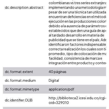
colombianas vs tres series extranjeras
dc.description.abstract
implementando una metodología mixt
pesar de ser una técnica tan utilizada s
encuentran deficiencias en el método
ejecución en las producciones colom
debido a la ausencia de parámetros e
establecidos que den una guía de apo
al tardado desarrollo en materia de
publicidad que se tiene en el país; Ade
identificaron factores indispensables 
correcta realización los cuales son t
promedio, tipo de colocación de ma
facilidad, consistencia de marca e
integración entre producto y context
dc.format.extent
40 páginas
dc.format.medium
Digital
dc.format.mimetype
application/pdf
http://biblioteca2.icesi.edu.co/cgi-o
dc.identifier.OLIB
oid=329010