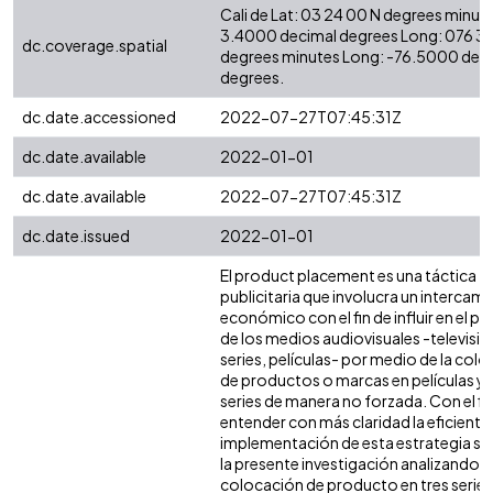
Cali de Lat: 03 24 00 N degrees minute
3.4000 decimal degrees Long: 076 3
dc.coverage.spatial
degrees minutes Long: -76.5000 dec
degrees.
dc.date.accessioned
2022-07-27T07:45:31Z
dc.date.available
2022-01-01
dc.date.available
2022-07-27T07:45:31Z
dc.date.issued
2022-01-01
El product placement es una táctica
publicitaria que involucra un intercam
económico con el fin de influir en el pú
de los medios audiovisuales -televisió
series, películas- por medio de la col
de productos o marcas en películas y
series de manera no forzada. Con el fi
entender con más claridad la eficiente
implementación de esta estrategia se 
la presente investigación analizando l
colocación de producto en tres series