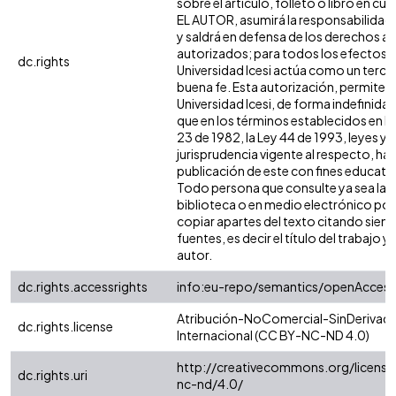
sobre el artículo, folleto o libro en cue
EL AUTOR, asumirá la responsabilidad 
y saldrá en defensa de los derechos aq
autorizados; para todos los efectos, 
dc.rights
Universidad Icesi actúa como un terce
buena fe. Esta autorización, permite a 
Universidad Icesi, de forma indefinida,
que en los términos establecidos en la
23 de 1982, la Ley 44 de 1993, leyes y
jurisprudencia vigente al respecto, ha
publicación de este con fines educati
Todo persona que consulte ya sea la
biblioteca o en medio electrónico po
copiar apartes del texto citando siemp
fuentes, es decir el título del trabajo y 
autor.
dc.rights.accessrights
info:eu-repo/semantics/openAccess
Atribución-NoComercial-SinDerivada
dc.rights.license
Internacional (CC BY-NC-ND 4.0)
http://creativecommons.org/license
dc.rights.uri
nc-nd/4.0/