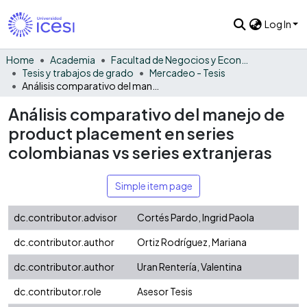
Log In
Home
Academia
Facultad de Negocios y Economía
Tesis y trabajos de grado
Mercadeo - Tesis
Análisis comparativo del manejo de product placement en series colombianas vs series extranjeras
Análisis comparativo del manejo de
product placement en series
colombianas vs series extranjeras
Simple item page
dc.contributor.advisor
Cortés Pardo, Ingrid Paola
dc.contributor.author
Ortiz Rodríguez, Mariana
dc.contributor.author
Uran Rentería, Valentina
dc.contributor.role
Asesor Tesis