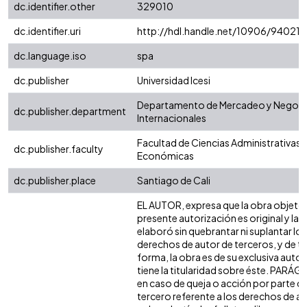
dc.identifier.other
329010
dc.identifier.uri
http://hdl.handle.net/10906/94021
dc.language.iso
spa
dc.publisher
Universidad Icesi
Departamento de Mercadeo y Negoc
dc.publisher.department
Internacionales
Facultad de Ciencias Administrativas 
dc.publisher.faculty
Económicas
dc.publisher.place
Santiago de Cali
EL AUTOR, expresa que la obra objeto 
presente autorización es original y la
elaboró sin quebrantar ni suplantar los
derechos de autor de terceros, y de ta
forma, la obra es de su exclusiva autor
tiene la titularidad sobre éste. PARÁ
en caso de queja o acción por parte d
tercero referente a los derechos de a