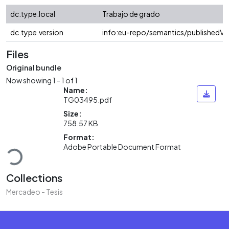
dc.type.local
Trabajo de grado
dc.type.version
info:eu-repo/semantics/publishedVe
Files
Original bundle
Now showing
1 - 1 of 1
Name:
TG03495.pdf
Size:
758.57 KB
Loading...
Format:
Adobe Portable Document Format
Collections
Mercadeo - Tesis