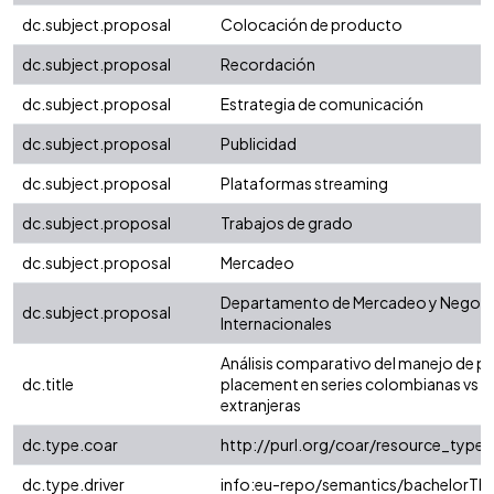
dc.subject.proposal
Colocación de producto
dc.subject.proposal
Recordación
dc.subject.proposal
Estrategia de comunicación
dc.subject.proposal
Publicidad
dc.subject.proposal
Plataformas streaming
dc.subject.proposal
Trabajos de grado
dc.subject.proposal
Mercadeo
Departamento de Mercadeo y Negoc
dc.subject.proposal
Internacionales
Análisis comparativo del manejo de p
dc.title
placement en series colombianas vs se
extranjeras
dc.type.coar
http://purl.org/coar/resource_type/
dc.type.driver
info:eu-repo/semantics/bachelorThe