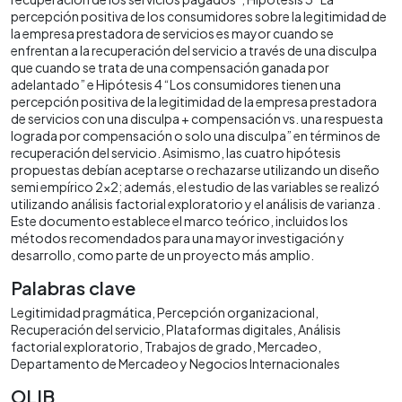
percepción positiva de los consumidores sobre la legitimidad de
la empresa prestadora de servicios es mayor cuando se
enfrentan a la recuperación del servicio a través de una disculpa
que cuando se trata de una compensación ganada por
adelantado” e Hipótesis 4 “Los consumidores tienen una
percepción positiva de la legitimidad de la empresa prestadora
de servicios con una disculpa + compensación vs. una respuesta
lograda por compensación o solo una disculpa” en términos de
recuperación del servicio. Asimismo, las cuatro hipótesis
propuestas debían aceptarse o rechazarse utilizando un diseño
semi empírico 2x2; además, el estudio de las variables se realizó
utilizando análisis factorial exploratorio y el análisis de varianza .
Este documento establece el marco teórico, incluidos los
métodos recomendados para una mayor investigación y
desarrollo, como parte de un proyecto más amplio.
Palabras clave
Legitimidad pragmática
Percepción organizacional
Recuperación del servicio
Plataformas digitales
Análisis
factorial exploratorio
Trabajos de grado
Mercadeo
Departamento de Mercadeo y Negocios Internacionales
OLIB