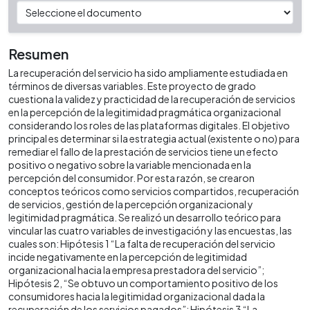
Resumen
La recuperación del servicio ha sido ampliamente estudiada en
términos de diversas variables. Este proyecto de grado
cuestiona la validez y practicidad de la recuperación de servicios
en la percepción de la legitimidad pragmática organizacional
considerando los roles de las plataformas digitales. El objetivo
principal es determinar si la estrategia actual (existente o no) para
remediar el fallo de la prestación de servicios tiene un efecto
positivo o negativo sobre la variable mencionada en la
percepción del consumidor. Por esta razón, se crearon
conceptos teóricos como servicios compartidos, recuperación
de servicios, gestión de la percepción organizacional y
legitimidad pragmática. Se realizó un desarrollo teórico para
vincular las cuatro variables de investigación y las encuestas, las
cuales son: Hipótesis 1 “La falta de recuperación del servicio
incide negativamente en la percepción de legitimidad
organizacional hacia la empresa prestadora del servicio”;
Hipótesis 2, “Se obtuvo un comportamiento positivo de los
consumidores hacia la legitimidad organizacional dada la
recuperación de los servicios pagados”; Hipótesis 3 “La