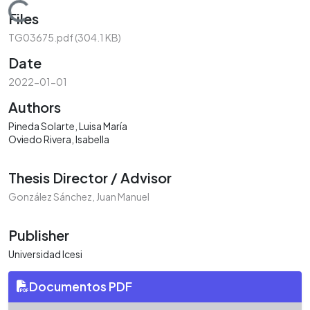
Loading...
Files
TG03675.pdf
(304.1 KB)
Date
2022-01-01
Authors
Pineda Solarte, Luisa María
Oviedo Rivera, Isabella
Thesis Director / Advisor
González Sánchez, Juan Manuel
Publisher
Universidad Icesi
Documentos PDF