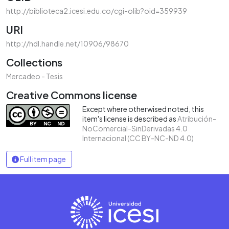
http://biblioteca2.icesi.edu.co/cgi-olib?oid=359939
URI
http://hdl.handle.net/10906/98670
Collections
Mercadeo - Tesis
Creative Commons license
Except where otherwised noted, this
item's license is described as
Atribución-
NoComercial-SinDerivadas 4.0
Internacional (CC BY-NC-ND 4.0)
Full item page