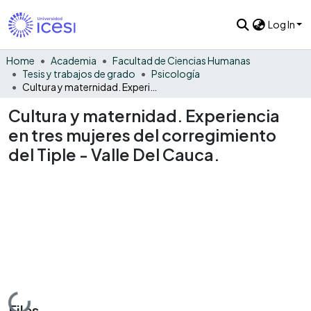
Log In
Home
Academia
Facultad de Ciencias Humanas
Tesis y trabajos de grado
Psicología
Cultura y maternidad. Experiencia en tres mujeres del corregimiento del Tiple - Valle Del Cauca.
Cultura y maternidad. Experiencia
en tres mujeres del corregimiento
del Tiple - Valle Del Cauca.
Loading...
Files