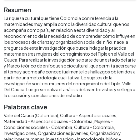
Resumen
La riqueza cultural que tiene Colombia con referencia a la
maternidad es muy amplia como la diversidad cultural que nos
acompaña como país, en relación a esta diversidad y al
reconocimiento de la necesidad de comprender cómo influye en
los procesos de crianza y organización social del niño, nace la
pregunta de esta investigación que busca indagar la práctica
materna en tres mujeres del corregimiento del Tiple en el Valle del
Cauca. Para realizar la investigación se parte de un estado del arte
y Marco teórico de enfoque sociocultural, que permita acercarse
al tema y acompañe conceptualmente los hallazgos obtenidos a
partir de una metodología cualitativa. Lo sujetos de la
investigación son tres mujeres del corregimiento del Tiple, Valle
Del Cauca. Luego se realiza el análisis de las entrevistas y se llega a
la discusión y conclusiones del estudio.
Palabras clave
Valle del Cauca (Colombia)
Cultura - Aspectos sociales
Maternidad - Aspectos sociales - Colombia
Mujeres -
Condiciones sociales - Colombia
Cultura - Colombia
Investigaciones
Organizaciones juveniles
Organización y
relaciones humanas
Investigación - Metodología
Niños -