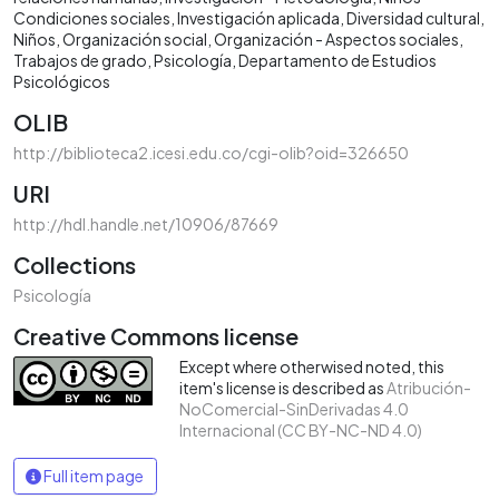
Condiciones sociales
Investigación aplicada
Diversidad cultural
Niños
Organización social
Organización - Aspectos sociales
Trabajos de grado
Psicología
Departamento de Estudios
Psicológicos
OLIB
http://biblioteca2.icesi.edu.co/cgi-olib?oid=326650
URI
http://hdl.handle.net/10906/87669
Collections
Psicología
Creative Commons license
Except where otherwised noted, this
item's license is described as
Atribución-
NoComercial-SinDerivadas 4.0
Internacional (CC BY-NC-ND 4.0)
Full item page