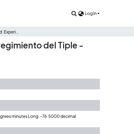
Log In
Cultura y maternidad. Experiencia en tres mujeres del corregimiento del Tiple - Valle Del Cauca.
egimiento del Tiple -
degrees minutes Long: -76.5000 decimal