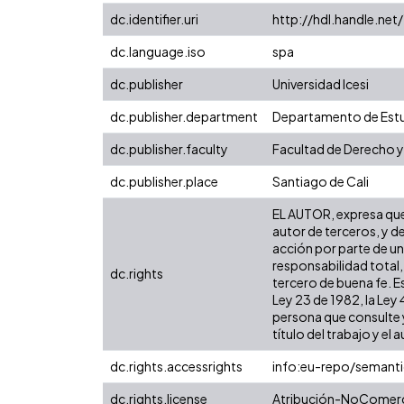
dc.identifier.uri
http://hdl.handle.ne
dc.language.iso
spa
dc.publisher
Universidad Icesi
dc.publisher.department
Departamento de Estu
dc.publisher.faculty
Facultad de Derecho y
dc.publisher.place
Santiago de Cali
EL AUTOR, expresa que 
autor de terceros, y de
acción por parte de un 
responsabilidad total,
dc.rights
tercero de buena fe. Es
Ley 23 de 1982, la Ley
persona que consulte y
título del trabajo y el a
dc.rights.accessrights
info:eu-repo/semant
dc.rights.license
Atribución-NoComerci