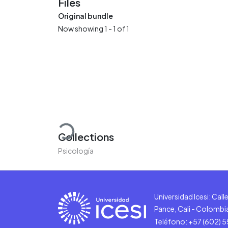
Files
Original bundle
Now showing
1 - 1 of 1
Loading...
Collections
Psicología
Universidad Icesi: Cal
Pance, Cali - Colombi
Teléfono: +57 (602) 