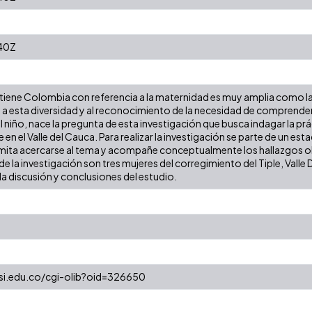
40Z
e tiene Colombia con referencia a la maternidad es muy amplia como 
 a esta diversidad y al reconocimiento de la necesidad de comprender
l niño, nace la pregunta de esta investigación que busca indagar la pr
 en el Valle del Cauca. Para realizar la investigación se parte de un e
rmita acercarse al tema y acompañe conceptualmente los hallazgos o
de la investigación son tres mujeres del corregimiento del Tiple, Valle D
a la discusión y conclusiones del estudio.
cesi.edu.co/cgi-olib?oid=326650