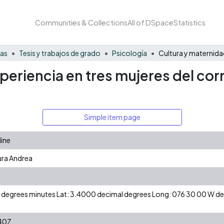
Communities & Collections
All of DSpace
Statistics
nas
Tesis y trabajos de grado
Psicología
periencia en tres mujeres del corr
Simple item page
line
ura Andrea
 N degrees minutes Lat: 3.4000 decimal degrees Long: 076 30 00 W 
40Z