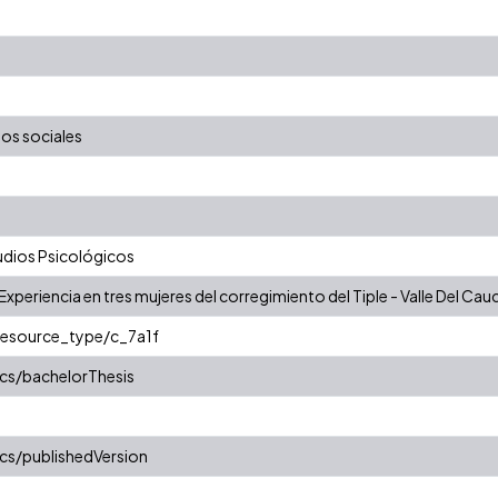
os sociales
dios Psicológicos
xperiencia en tres mujeres del corregimiento del Tiple - Valle Del Cau
/resource_type/c_7a1f
cs/bachelorThesis
cs/publishedVersion