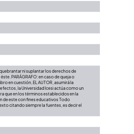
 quebrantar ni suplantar los derechos de
obre éste. PARÁGRAFO: en caso de queja o
libro en cuestión, EL AUTOR, asumirá la
 efectos, la Universidad Icesi actúa como un
ara que en los términos establecidos en la
ión de este con fines educativos Todo
xto citando siempre la fuentes, es decir el