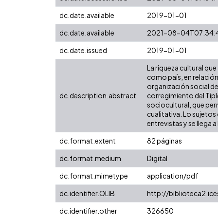
dc.date.available
2019-01-01
dc.date.available
2021-08-04T07:34:
dc.date.issued
2019-01-01
La riqueza cultural qu
como país, en relación
organización social de
dc.description.abstract
corregimiento del Tiple
sociocultural, que pe
cualitativa. Lo sujetos 
entrevistas y se llega 
dc.format.extent
82 páginas
dc.format.medium
Digital
dc.format.mimetype
application/pdf
dc.identifier.OLIB
http://biblioteca2.i
dc.identifier.other
326650