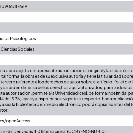
t/10906/87669
dios Psicológicos
 Ciencias Sociales
la obra objeto de la presente autorización es original y la elaboró sin
 tal forma, la obra es de su exclusiva autoría y tiene la titularidad s
tercero referente a los derechos de autor sobre el artículo, folleto o 
 y saldrá en defensa de los derechos aquí autorizados; para todos los
ta autorización, permite a la Universidad Icesi, de forma indefinida, p
 44 de 1993, leyes y jurisprudencia vigente al respecto, haga publicac
a sea la biblioteca o en medio electrónico podrá copiar apartes del te
utor.
ics/openAccess
al-SinDerivadas 4.0 Internacional (CC BY-NC-ND 4.0)