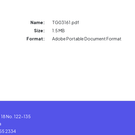
Name:
TG03161.pdf
Size:
1.5 MB
Format:
Adobe Portable Document Format
le 18 No. 122-135
a
555 2334