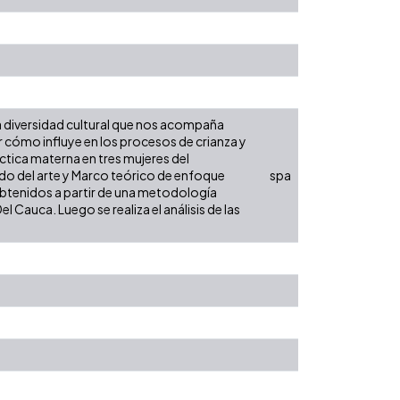
la diversidad cultural que nos acompaña
 cómo influye en los procesos de crianza y
áctica materna en tres mujeres del
stado del arte y Marco teórico de enfoque
spa
btenidos a partir de una metodología
el Cauca. Luego se realiza el análisis de las