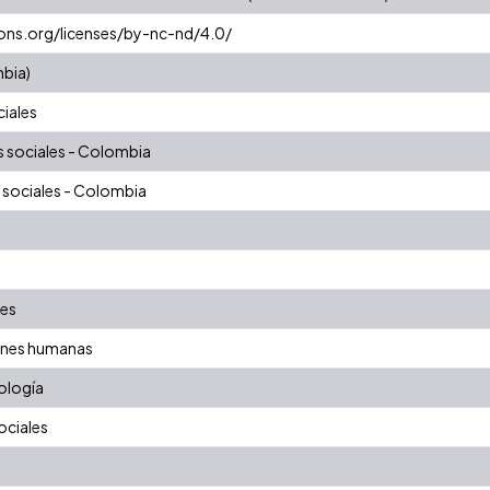
ons.org/licenses/by-nc-nd/4.0/
mbia)
ciales
 sociales - Colombia
 sociales - Colombia
les
iones humanas
ología
ociales