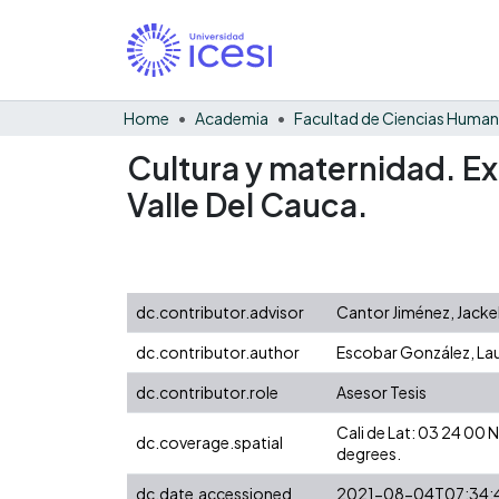
Home
Academia
Facultad de Ciencias Huma
Cultura y maternidad. Ex
Valle Del Cauca.
dc.contributor.advisor
Cantor Jiménez, Jacke
dc.contributor.author
Escobar González, La
dc.contributor.role
Asesor Tesis
Cali de Lat: 03 24 00
dc.coverage.spatial
degrees.
dc.date.accessioned
2021-08-04T07:34: