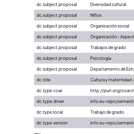
dc.subject.proposal
Diversidad cultural
dc.subject.proposal
Niños
dc.subject.proposal
Organización social
dc.subject.proposal
Organización - Aspect
dc.subject.proposal
Trabajos de grado
dc.subject.proposal
Psicología
dc.subject.proposal
Departamento de Estu
dc.title
Cultura y maternidad. E
dc.type.coar
http://purl.org/coar
dc.type.driver
info:eu-repo/semanti
dc.type.local
Trabajo de grado
dc.type.version
info:eu-repo/semanti