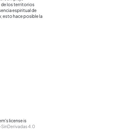
de los territorios
encia espiritual de
; esto hace posible la
m's license is
SinDerivadas 4.0