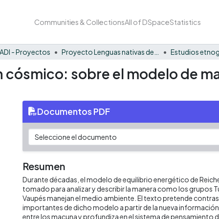
Communities & Collections
All of DSpace
Statistics
ADI - Proyectos
Proyecto Lenguas nativas del Vaupés
Estudios etnog
n cósmico: sobre el modelo de m
Documentos PDF
Resumen
Durante décadas, el modelo de equilibrio energético de Reich
tomado para analizar y describir la manera como los grupos T
Vaupés manejan el medio ambiente. El texto pretende contra
importantes de dicho modelo a partir de la nueva informació
entre los macuna y profundiza en el sistema de pensamiento 