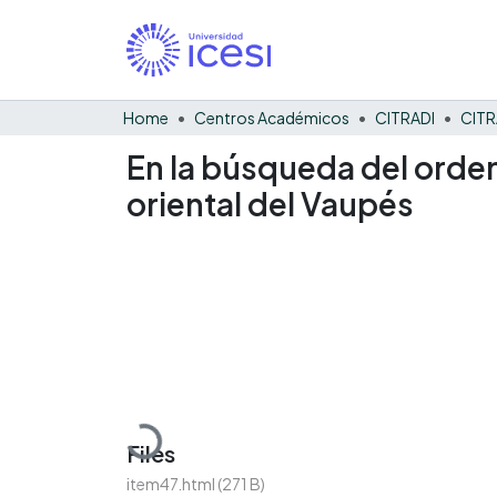
Home
Centros Académicos
CITRADI
CITR
En la búsqueda del orde
oriental del Vaupés
Loading...
Files
item47.html
(271 B)