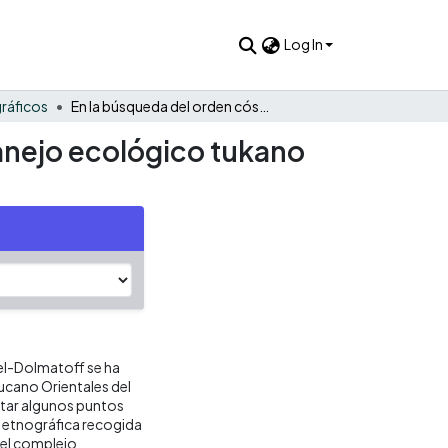
Log In
ráficos
En la búsqueda del orden cósmico: sobre el modelo de manejo ecológico tukano oriental del Vaupés
anejo ecológico tukano
el-Dolmatoff se ha
ucano Orientales del
star algunos puntos
n etnográfica recogida
del complejo