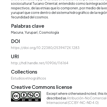
sociocultural Tucano Oriental, entendido como la integración 
respectivos, de las etnias que lo componen, por medio de la es
yuruparí que corre dentro del sistema hidrográfico de la región
fecundidad del cosmos.
Palabras clave
Macuna
Yuruparí
Cosmología
DOI
https://doi.org/10.22380/2539472X.1283
URI
http://hdl.handle.net/10906/116164
Collections
Estudios etnográficos
Creative Commons license
Except where otherwised noted, this ite
described as
Atribución-NoComercial-
Internacional (CC BY-NC-ND 4.0)