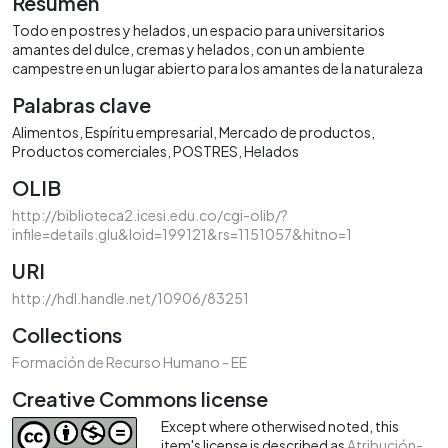
Resumen
Todo en postres y helados, un espacio para universitarios
amantes del dulce, cremas y helados, con un ambiente
campestre en un lugar abierto para los amantes de la naturaleza
Palabras clave
Alimentos
Espíritu empresarial
Mercado de productos
Productos comerciales
POSTRES
Helados
OLIB
http://biblioteca2.icesi.edu.co/cgi-olib/?
infile=details.glu&loid=199121&rs=1151057&hitno=1
URI
http://hdl.handle.net/10906/83251
Collections
Formación de Recurso Humano - EE
Creative Commons license
Except where otherwised noted, this
item's license is described as
Atribución-