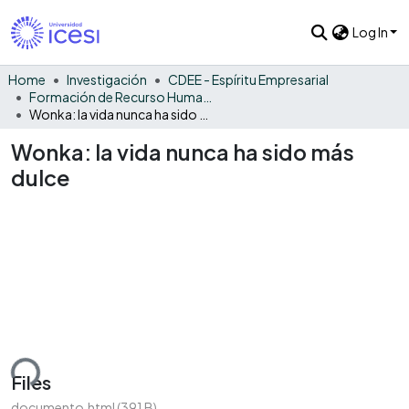
Log In
Home
Investigación
CDEE - Espíritu Empresarial
Formación de Recurso Humano - EE
Wonka: la vida nunca ha sido más dulce
Wonka: la vida nunca ha sido más
dulce
ding...
Files
documento.html
(391 B)