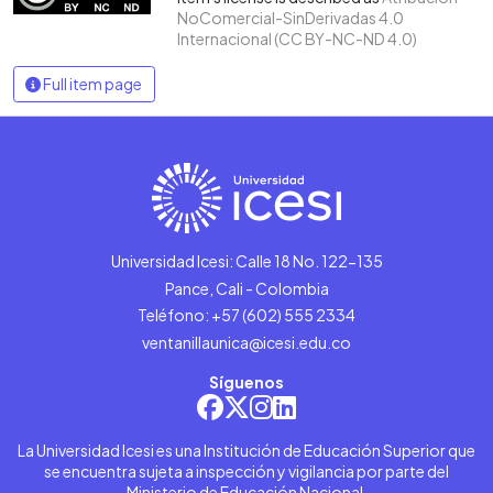
NoComercial-SinDerivadas 4.0
Internacional (CC BY-NC-ND 4.0)
Full item page
Universidad Icesi: Calle 18 No. 122-135
Pance, Cali - Colombia
Teléfono: +57 (602) 555 2334
ventanillaunica@icesi.edu.co
Síguenos
La Universidad Icesi es una Institución de Educación Superior que
se encuentra sujeta a inspección y vigilancia por parte del
Ministerio de Educación Nacional.