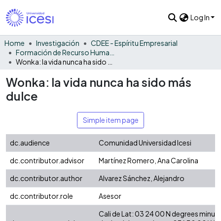
Log In
Home
Investigación
CDEE - Espíritu Empresarial
Formación de Recurso Humano - EE
Wonka: la vida nunca ha sido más dulce
Wonka: la vida nunca ha sido más
dulce
Simple item page
dc.audience
Comunidad Universidad Icesi
dc.contributor.advisor
Martínez Romero, Ana Carolina
dc.contributor.author
Alvarez Sánchez, Alejandro
dc.contributor.role
Asesor
Cali de Lat: 03 24 00 N degrees minut