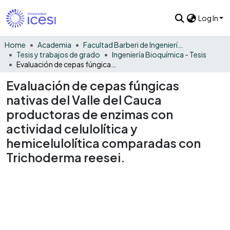
Log In
Home
Academia
Facultad Barberi de Ingeniería, Diseño y Ciencias Aplicadas
Tesis y trabajos de grado
Ingeniería Bioquímica - Tesis
Evaluación de cepas fúngicas nativas del Valle del Cauca productoras de enzimas con actividad celulolítica y hemicelulolítica comparadas con Trichoderma reesei.
Evaluación de cepas fúngicas
nativas del Valle del Cauca
productoras de enzimas con
actividad celulolítica y
hemicelulolítica comparadas con
Trichoderma reesei.