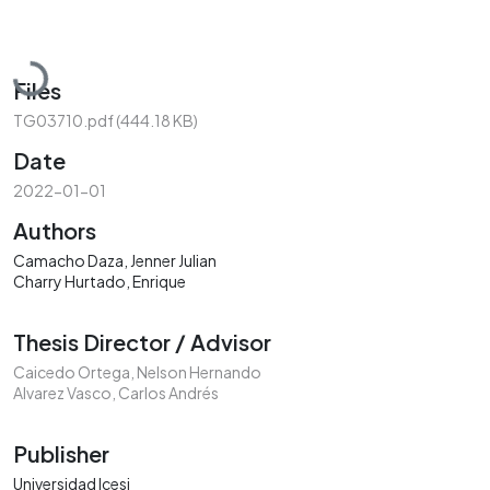
Loading...
Files
TG03710.pdf
(444.18 KB)
Date
2022-01-01
Authors
Camacho Daza, Jenner Julian
Charry Hurtado, Enrique
Thesis Director / Advisor
Caicedo Ortega, Nelson Hernando
Alvarez Vasco, Carlos Andrés
Publisher
Universidad Icesi