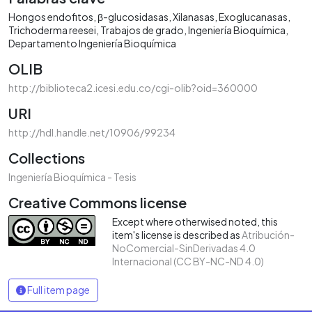
Hongos endofitos
β-glucosidasas
Xilanasas
Exoglucanasas
Trichoderma reesei
Trabajos de grado
Ingeniería Bioquímica
Departamento Ingeniería Bioquímica
OLIB
http://biblioteca2.icesi.edu.co/cgi-olib?oid=360000
URI
http://hdl.handle.net/10906/99234
Collections
Ingeniería Bioquímica - Tesis
Creative Commons license
Except where otherwised noted, this
item's license is described as
Atribución-
NoComercial-SinDerivadas 4.0
Internacional (CC BY-NC-ND 4.0)
Full item page