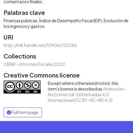
comentarios finales.
Palabras clave
Finanzas públicas
Índice de Desempeño Fiscal (IDF)
Evolución de
los ingresos y gastos
URI
http://hdl.handle.net/10906/120286
Collections
CIENFI - Informes Fiscales 2022
Creative Commons license
Except where otherwised noted, this
item's license is described as
Atribución-
NoComercial-SinDerivadas 4.0
Internacional (CC BY-NC-ND 4.0)
Full item page