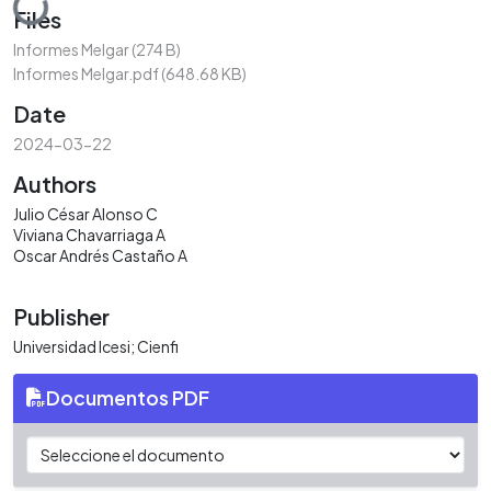
Files
Informes Melgar
(274 B)
Informes Melgar.pdf
(648.68 KB)
Date
2024-03-22
Authors
Julio César Alonso C
Viviana Chavarriaga A
Oscar Andrés Castaño A
Publisher
Universidad Icesi; Cienfi
Documentos PDF