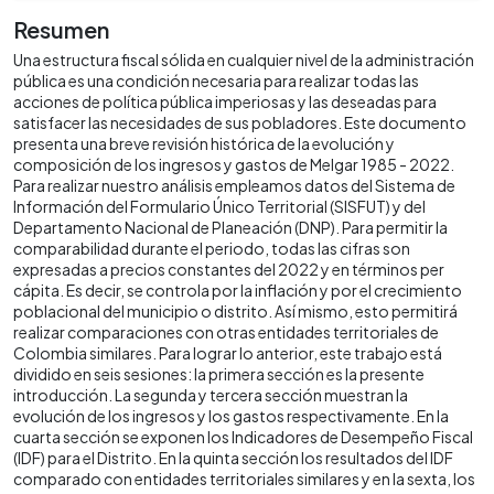
Resumen
Una estructura fiscal sólida en cualquier nivel de la administración
pública es una condición necesaria para realizar todas las
acciones de política pública imperiosas y las deseadas para
satisfacer las necesidades de sus pobladores. Este documento
presenta una breve revisión histórica de la evolución y
composición de los ingresos y gastos de Melgar 1985 - 2022.
Para realizar nuestro análisis empleamos datos del Sistema de
Información del Formulario Único Territorial (SISFUT) y del
Departamento Nacional de Planeación (DNP). Para permitir la
comparabilidad durante el periodo, todas las cifras son
expresadas a precios constantes del 2022 y en términos per
cápita. Es decir, se controla por la inflación y por el crecimiento
poblacional del municipio o distrito. Así mismo, esto permitirá
realizar comparaciones con otras entidades territoriales de
Colombia similares. Para lograr lo anterior, este trabajo está
dividido en seis sesiones: la primera sección es la presente
introducción. La segunda y tercera sección muestran la
evolución de los ingresos y los gastos respectivamente. En la
cuarta sección se exponen los Indicadores de Desempeño Fiscal
(IDF) para el Distrito. En la quinta sección los resultados del IDF
comparado con entidades territoriales similares y en la sexta, los