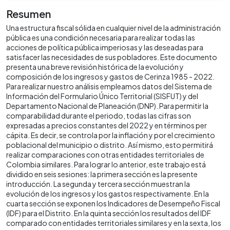
Resumen
Una estructura fiscal sólida en cualquier nivel de la administración
pública es una condición necesaria para realizar todas las
acciones de política pública imperiosas y las deseadas para
satisfacer las necesidades de sus pobladores. Este documento
presenta una breve revisión histórica de la evolución y
composición de los ingresos y gastos de Cerinza 1985 - 2022.
Para realizar nuestro análisis empleamos datos del Sistema de
Información del Formulario Único Territorial (SISFUT) y del
Departamento Nacional de Planeación (DNP). Para permitir la
comparabilidad durante el periodo, todas las cifras son
expresadas a precios constantes del 2022 y en términos per
cápita. Es decir, se controla por la inflación y por el crecimiento
poblacional del municipio o distrito. Así mismo, esto permitirá
realizar comparaciones con otras entidades territoriales de
Colombia similares. Para lograr lo anterior, este trabajo está
dividido en seis sesiones: la primera sección es la presente
introducción. La segunda y tercera sección muestran la
evolución de los ingresos y los gastos respectivamente. En la
cuarta sección se exponen los Indicadores de Desempeño Fiscal
(IDF) para el Distrito. En la quinta sección los resultados del IDF
comparado con entidades territoriales similares y en la sexta, los