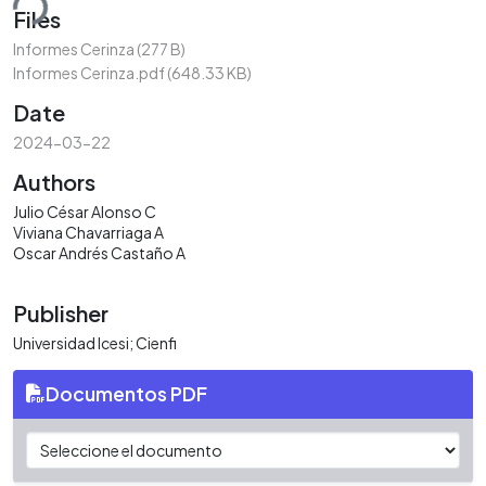
ding...
Files
Informes Cerinza
(277 B)
Informes Cerinza.pdf
(648.33 KB)
Date
2024-03-22
Authors
Julio César Alonso C
Viviana Chavarriaga A
Oscar Andrés Castaño A
Publisher
Universidad Icesi; Cienfi
Documentos PDF