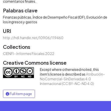
comentarios finales.
Palabras clave
Finanzas públicas
Índice de Desempeño Fiscal (IDF)
Evolución de
los ingresos y gastos
URI
http://hdl.handle.net/10906/119460
Collections
CIENFI - Informes Fiscales 2022
Creative Commons license
Except where otherwised noted, this
item's license is described as
Atribución-
NoComercial-SinDerivadas 4.0
Internacional (CC BY-NC-ND 4.0)
Full item page