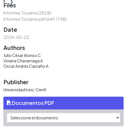
ding...
Files
Informes Tocaima
(282 B)
Informes Tocaima.pdf
(649.17 KB)
Date
2024-03-22
Authors
Julio César Alonso C
Viviana Chavarriaga A
Oscar Andrés Castaño A
Publisher
Universidad Icesi; Cienfi
Documentos PDF