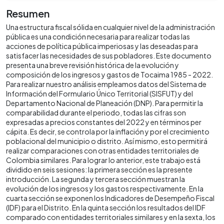
Resumen
Una estructura fiscal sólida en cualquier nivel de la administración
pública es una condición necesaria para realizar todas las
acciones de política pública imperiosas y las deseadas para
satisfacer las necesidades de sus pobladores. Este documento
presenta una breve revisión histórica de la evolución y
composición de los ingresos y gastos de Tocaima 1985 - 2022.
Para realizar nuestro análisis empleamos datos del Sistema de
Información del Formulario Único Territorial (SISFUT) y del
Departamento Nacional de Planeación (DNP). Para permitir la
comparabilidad durante el periodo, todas las cifras son
expresadas a precios constantes del 2022 y en términos per
cápita. Es decir, se controla por la inflación y por el crecimiento
poblacional del municipio o distrito. Así mismo, esto permitirá
realizar comparaciones con otras entidades territoriales de
Colombia similares. Para lograr lo anterior, este trabajo está
dividido en seis sesiones: la primera sección es la presente
introducción. La segunda y tercera sección muestran la
evolución de los ingresos y los gastos respectivamente. En la
cuarta sección se exponen los Indicadores de Desempeño Fiscal
(IDF) para el Distrito. En la quinta sección los resultados del IDF
comparado con entidades territoriales similares y en la sexta, los