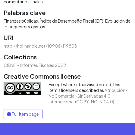
comentarios finales.
Palabras clave
Finanzas públicas
Índice de Desempeño Fiscal (IDF)
Evolución de
los ingresos y gastos
URI
http://hdl.handle.net/10906/119808
Collections
CIENFI - Informes Fiscales 2022
Creative Commons license
Except where otherwised noted, this
item's license is described as
Atribución-
NoComercial-SinDerivadas 4.0
Internacional (CC BY-NC-ND 4.0)
Full item page