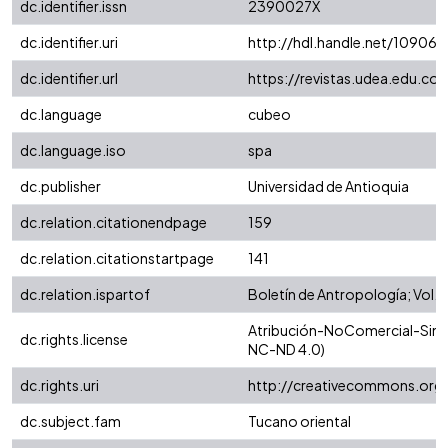
dc.identifier.issn
2390027X
dc.identifier.uri
http://hdl.handle.net/10906/
dc.identifier.url
https://revistas.udea.edu.co/
dc.language
cubeo
dc.language.iso
spa
dc.publisher
Universidad de Antioquia
dc.relation.citationendpage
159
dc.relation.citationstartpage
141
dc.relation.ispartof
Boletín de Antropología; Vol. 6
Atribución-NoComercial-SinDe
dc.rights.license
NC-ND 4.0)
dc.rights.uri
http://creativecommons.org/
dc.subject.fam
Tucano oriental