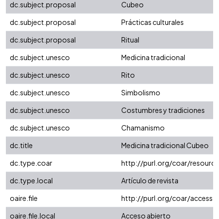
dc.subject.proposal
Cubeo
dc.subject.proposal
Prácticas culturales
dc.subject.proposal
Ritual
dc.subject.unesco
Medicina tradicional
dc.subject.unesco
Rito
dc.subject.unesco
Simbolismo
dc.subject.unesco
Costumbres y tradiciones
dc.subject.unesco
Chamanismo
dc.title
Medicina tradicional Cubeo
dc.type.coar
http://purl.org/coar/resour
dc.type.local
Artículo de revista
oaire.file
http://purl.org/coar/access_
oaire.file.local
Acceso abierto