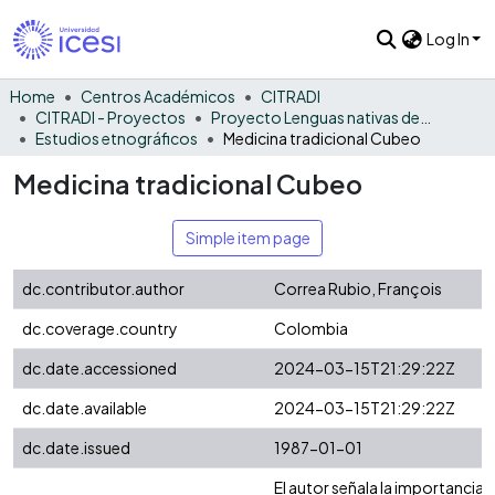
Log In
Home
Centros Académicos
CITRADI
CITRADI - Proyectos
Proyecto Lenguas nativas del Vaupés
Estudios etnográficos
Medicina tradicional Cubeo
Medicina tradicional Cubeo
Simple item page
dc.contributor.author
Correa Rubio, François
dc.coverage.country
Colombia
dc.date.accessioned
2024-03-15T21:29:22Z
dc.date.available
2024-03-15T21:29:22Z
dc.date.issued
1987-01-01
El autor señala la importancia 