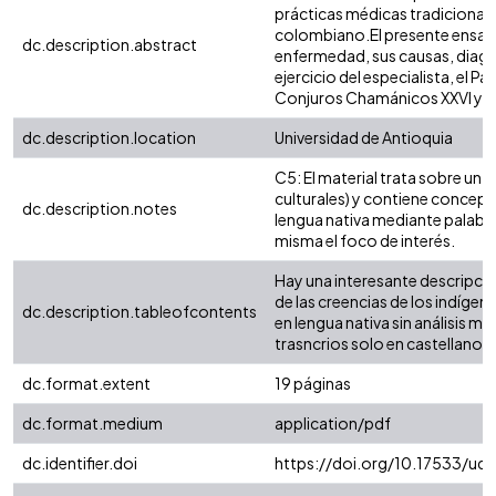
prácticas médicas tradicionale
colombiano.El presente ensayo
dc.description.abstract
enfermedad, sus causas, diagnó
ejercicio del especialista, el 
Conjuros Chamánicos XXVI y XX
dc.description.location
Universidad de Antioquia
C5: El material trata sobre un 
culturales) y contiene concept
dc.description.notes
lengua nativa mediante palabra
misma el foco de interés.
Hay una interesante descripció
de las creencias de los indígen
dc.description.tableofcontents
en lengua nativa sin análisis 
trasncrios solo en castellano.
dc.format.extent
19 páginas
dc.format.medium
application/pdf
dc.identifier.doi
https://doi.org/10.17533/ud