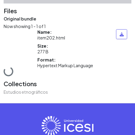
Files
Original bundle
Now showing
1 - 1 of 1
Name:
item202.html
Size:
277 B
Format:
Hypertext Markup Language
Loading...
Collections
Estudios etnográficos