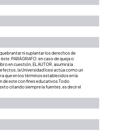
 quebrantar ni suplantar los derechos de
obre éste. PARÁGRAFO: en caso de queja o
libro en cuestión, EL AUTOR, asumirá la
 efectos, la Universidad Icesi actúa como un
ara que en los términos establecidos en la
ión de este con fines educativos Todo
xto citando siempre la fuentes, es decir el