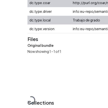
dc.type.coar
http://purl.org/coar
dc.type.driver
info:eu-repo/semanti
dc.type.local
Trabajo de grado
dc.type.version
info:eu-repo/semanti
Files
Original bundle
Now showing
1 - 1 of 1
Loading...
Collections