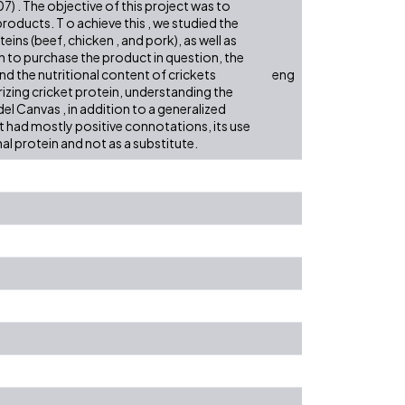
) . The objective of this project was to
roducts. T o achieve this , we studied the
ns (beef, chicken , and pork), as well as
n to purchase the product in question, the
nd the nutritional content of crickets
eng
izing cricket protein, understanding the
el Canvas , in addition to a generalized
 had mostly positive connotations, its use
l protein and not as a substitute.