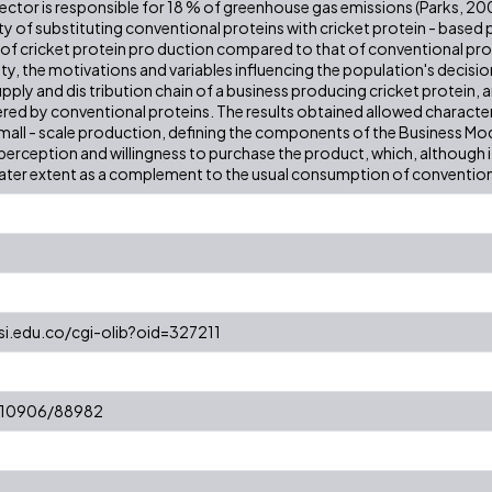
ctor is responsible for 18 % of greenhouse gas emissions (Parks, 2007
ty of substituting conventional proteins with cricket protein - based p
f cricket protein pro duction compared to that of conventional protei
ty, the motivations and variables influencing the population's decisio
ply and dis tribution chain of a business producing cricket protein, a
ed by conventional proteins. The results obtained allowed character
 small - scale production, defining the components of the Business Mod
rception and willingness to purchase the product, which, although it
 eater extent as a complement to the usual consumption of conventiona
esi.edu.co/cgi-olib?oid=327211
t/10906/88982