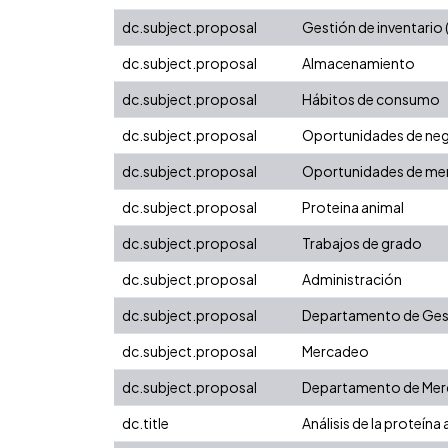
dc.subject.proposal
Gestión de inventario 
dc.subject.proposal
Almacenamiento
dc.subject.proposal
Hábitos de consumo
dc.subject.proposal
Oportunidades de ne
dc.subject.proposal
Oportunidades de me
dc.subject.proposal
Proteina animal
dc.subject.proposal
Trabajos de grado
dc.subject.proposal
Administración
dc.subject.proposal
Departamento de Gest
dc.subject.proposal
Mercadeo
dc.subject.proposal
Departamento de Merc
dc.title
Análisis de la proteína