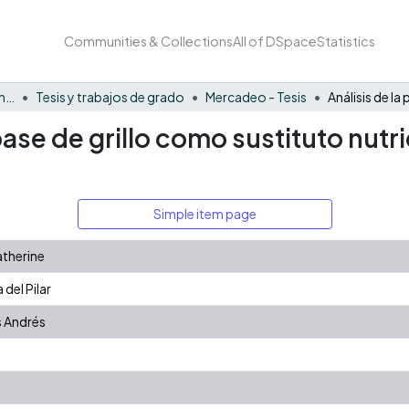
Communities & Collections
All of DSpace
Statistics
Facultad de Negocios y Economía
Tesis y trabajos de grado
Mercadeo - Tesis
base de grillo como sustituto nutri
Simple item page
therine
del Pilar
s Andrés