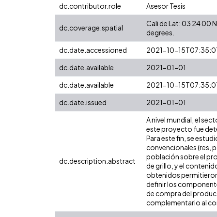
dc.contributor.role
Asesor Tesis
Cali de Lat: 03 24 00
dc.coverage.spatial
degrees.
dc.date.accessioned
2021-10-15T07:35:0
dc.date.available
2021-01-01
dc.date.available
2021-10-15T07:35:0
dc.date.issued
2021-01-01
A nivel mundial, el sec
este proyecto fue dete
Para este fin, se estu
convencionales (res, p
población sobre el pro
dc.description.abstract
de grillo, y el conten
obtenidos permitieron 
definir los component
de compra del product
complementario al con