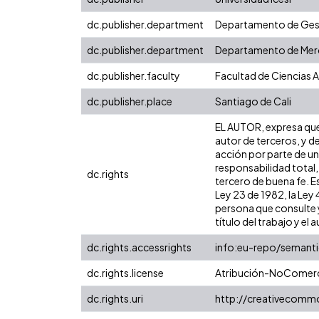
dc.publisher.department
Departamento de Gest
dc.publisher.department
Departamento de Merc
dc.publisher.faculty
Facultad de Ciencias 
dc.publisher.place
Santiago de Cali
EL AUTOR, expresa que 
autor de terceros, y de
acción por parte de un 
responsabilidad total,
dc.rights
tercero de buena fe. Es
Ley 23 de 1982, la Ley
persona que consulte y
título del trabajo y el a
dc.rights.accessrights
info:eu-repo/semant
dc.rights.license
Atribución-NoComerci
dc.rights.uri
http://creativecomm