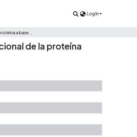
Log In
Análisis de la proteína a base de grillo como sustituto nutricional de la proteína tradicional.
cional de la proteína