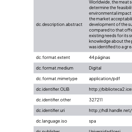
Worldwide, the meat se
determine the feasibili
environmental impact o
the market acceptabili
dc.description.abstract
development of the sup
compared to that offer
existing needs for its
knowledge about the pe
was identified to a gr
dc.format.extent
44 páginas
dc.format.medium
Digital
dc.format.mimetype
application/pdf
dc.identifier.OLIB
http://biblioteca2.ic
dc.identifier.other
327211
dc.identifier.uri
http://hdl.handle.ne
dc.language.iso
spa
dc.publisher
Universidad Icesi