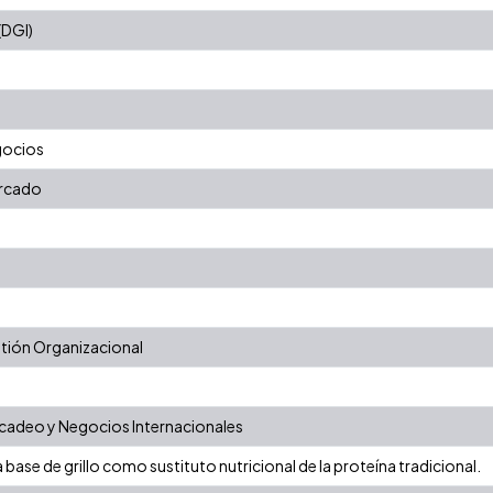
(DGI)
gocios
rcado
ión Organizacional
adeo y Negocios Internacionales
 a base de grillo como sustituto nutricional de la proteína tradicional.