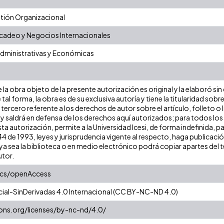
ión Organizacional
adeo y Negocios Internacionales
Administrativas y Económicas
la obra objeto de la presente autorización es original y la elaboró sin
 tal forma, la obra es de su exclusiva autoría y tiene la titularidad s
tercero referente a los derechos de autor sobre el artículo, folleto o 
 y saldrá en defensa de los derechos aquí autorizados; para todos los
ta autorización, permite a la Universidad Icesi, de forma indefinida, p
 44 de 1993, leyes y jurisprudencia vigente al respecto, haga publicac
a sea la biblioteca o en medio electrónico podrá copiar apartes del te
utor.
ics/openAccess
al-SinDerivadas 4.0 Internacional (CC BY-NC-ND 4.0)
ons.org/licenses/by-nc-nd/4.0/