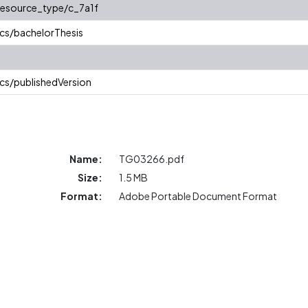
/resource_type/c_7a1f
cs/bachelorThesis
cs/publishedVersion
Name:
TG03266.pdf
Size:
1.5 MB
Format:
Adobe Portable Document Format