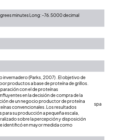
degrees minutes Long: -76.5000 decimal
o invernadero (Parks, 2007) . El objetivo de
 por productos a base de proteína de grillos.
omparación con el de proteínas
influyentes en la decisión de compra de la
bución de un negocio productor de proteína
spa
roteínas convencionales. Los resultados
tes para su producción a pequeña escala,
alizado sobre la percepción y disposición
se identificó en mayor medida como