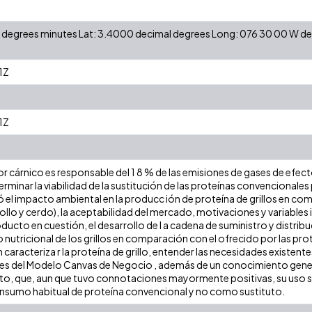
 N degrees minutes Lat: 3.4000 decimal degrees Long: 076 30 00 W 
1Z
1Z
tor cárnico es responsable del 1 8 % de las emisiones de gases de efect
rminar la viabilidad de la sustitución de las proteínas convencionales
dió el impacto ambiental en la producc ión de proteína de grillos en c
ollo y cerdo), la aceptabilidad del mercado, motivaciones y variables 
ducto en cuestión, el desarrollo de l a cadena de suministro y distri
ido nutricional de los grillos en comparación con el ofrecido por las p
caracteriza r la proteína de grillo, entender las necesidades existen
es del Modelo Canvas de Negocio , además de un conocimiento gener
o, que, aun que tuvo connotaciones mayormente positivas, su uso 
sumo habitual de proteína convencional y no como sustituto.