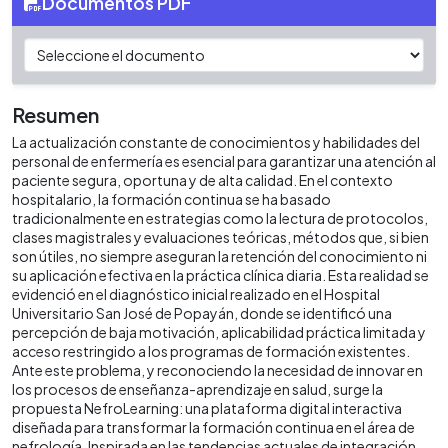
Documentos PDF
Resumen
La actualización constante de conocimientos y habilidades del
personal de enfermería es esencial para garantizar una atención al
paciente segura, oportuna y de alta calidad. En el contexto
hospitalario, la formación continua se ha basado
tradicionalmente en estrategias como la lectura de protocolos,
clases magistrales y evaluaciones teóricas, métodos que, si bien
son útiles, no siempre aseguran la retención del conocimiento ni
su aplicación efectiva en la práctica clínica diaria. Esta realidad se
evidenció en el diagnóstico inicial realizado en el Hospital
Universitario San José de Popayán, donde se identificó una
percepción de baja motivación, aplicabilidad práctica limitada y
acceso restringido a los programas de formación existentes.
Ante este problema, y ​​reconociendo la necesidad de innovar en
los procesos de enseñanza-aprendizaje en salud, surge la
propuesta NefroLearning: una plataforma digital interactiva
diseñada para transformar la formación continua en el área de
nefrología. Inspirada en las tendencias actuales de integración