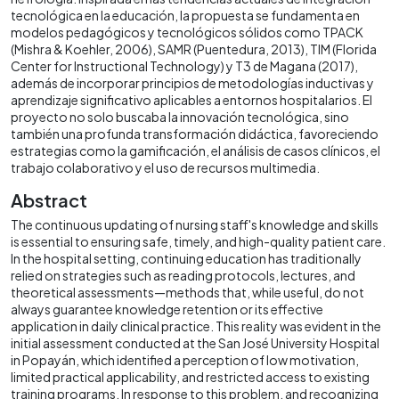
tecnológica en la educación, la propuesta se fundamenta en
modelos pedagógicos y tecnológicos sólidos como TPACK
(Mishra & Koehler, 2006), SAMR (Puentedura, 2013), TIM (Florida
Center for Instructional Technology) y T3 de Magana (2017),
además de incorporar principios de metodologías inductivas y
aprendizaje significativo aplicables a entornos hospitalarios. El
proyecto no solo buscaba la innovación tecnológica, sino
también una profunda transformación didáctica, favoreciendo
estrategias como la gamificación, el análisis de casos clínicos, el
trabajo colaborativo y el uso de recursos multimedia.
Abstract
The continuous updating of nursing staff's knowledge and skills
is essential to ensuring safe, timely, and high-quality patient care.
In the hospital setting, continuing education has traditionally
relied on strategies such as reading protocols, lectures, and
theoretical assessments—methods that, while useful, do not
always guarantee knowledge retention or its effective
application in daily clinical practice. This reality was evident in the
initial assessment conducted at the San José University Hospital
in Popayán, which identified a perception of low motivation,
limited practical applicability, and restricted access to existing
training programs. In response to this problem, and recognizing