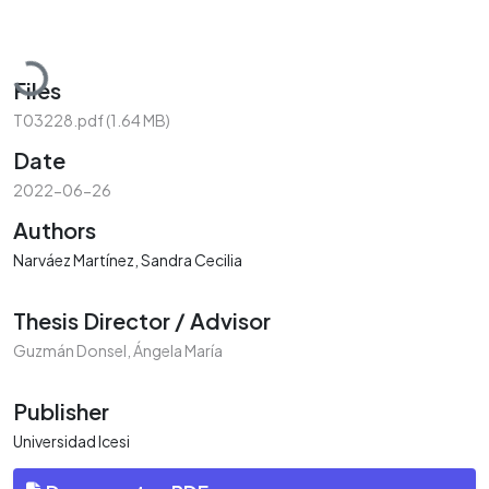
Loading...
Files
T03228.pdf
(1.64 MB)
Date
2022-06-26
Authors
Narváez Martínez, Sandra Cecilia
Thesis Director / Advisor
Guzmán Donsel, Ángela María
Publisher
Universidad Icesi