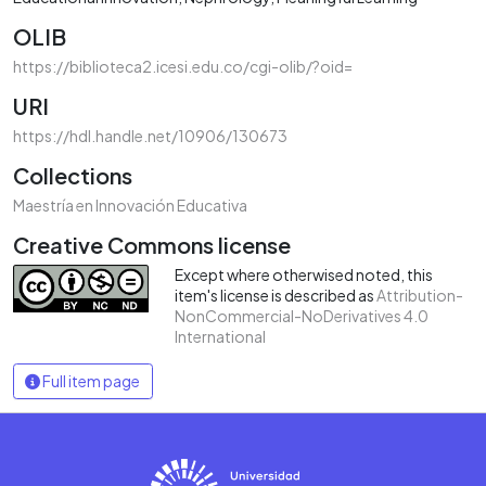
OLIB
https://biblioteca2.icesi.edu.co/cgi-olib/?oid=
URI
https://hdl.handle.net/10906/130673
Collections
Maestría en Innovación Educativa
Creative Commons license
Except where otherwised noted, this
item's license is described as
Attribution-
NonCommercial-NoDerivatives 4.0
International
Full item page