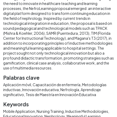
the need to innovate in healthcare teaching and learning
processes, the NefroLearning proposal emerged: an interactive
digital platform designed to transform continuing education in
the field of nephrology. Inspired by current trends in
technological integration in education, the proposal is based on
sound pedagogical and technological models such as TPACK
(Mishra & Koehler, 2006), SAMR (Puentedura, 2013), TIM (Florida
Center for Instructional Technology), and Magana's T3 (2017), in
addition to incorporating principles of inductive methodologies
and meaningful learning applicable to hospital settings. The
project sought not only technological innovation but also a
profound didactic transformation, promoting strategies such as
gamification, clinical case analysis, collaborative work, and the
use of multimedia resources.
Palabras clave
Aplicación móvil
Capacitación de enfermería
Metodologías
inductivas
Innovación educativa
Nefrología
Aprendizaje
significativo
Tesis de Maestría en Innovación Educativa
Keywords
Mobile Application
Nursing Training
Inductive Methodologies
Educational Innovation
Nephrology
Meaningful Learning