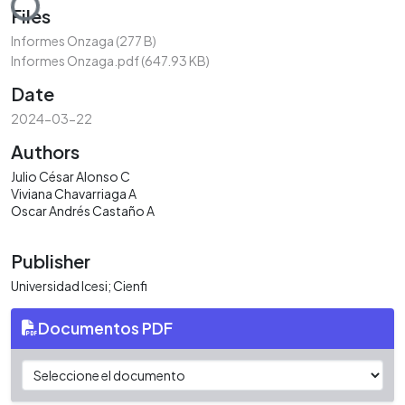
Files
Informes Onzaga
(277 B)
Informes Onzaga.pdf
(647.93 KB)
Date
2024-03-22
Authors
Julio César Alonso C
Viviana Chavarriaga A
Oscar Andrés Castaño A
Publisher
Universidad Icesi; Cienfi
Documentos PDF