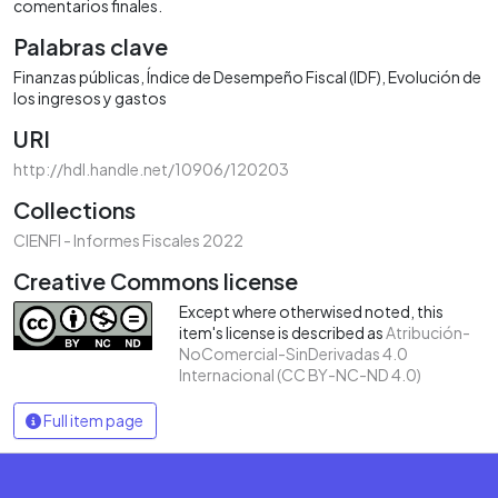
comentarios finales.
Palabras clave
Finanzas públicas
Índice de Desempeño Fiscal (IDF)
Evolución de
los ingresos y gastos
URI
http://hdl.handle.net/10906/120203
Collections
CIENFI - Informes Fiscales 2022
Creative Commons license
Except where otherwised noted, this
item's license is described as
Atribución-
NoComercial-SinDerivadas 4.0
Internacional (CC BY-NC-ND 4.0)
Full item page