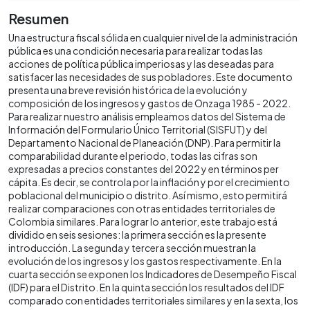
Resumen
Una estructura fiscal sólida en cualquier nivel de la administración
pública es una condición necesaria para realizar todas las
acciones de política pública imperiosas y las deseadas para
satisfacer las necesidades de sus pobladores. Este documento
presenta una breve revisión histórica de la evolución y
composición de los ingresos y gastos de Onzaga 1985 - 2022.
Para realizar nuestro análisis empleamos datos del Sistema de
Información del Formulario Único Territorial (SISFUT) y del
Departamento Nacional de Planeación (DNP). Para permitir la
comparabilidad durante el periodo, todas las cifras son
expresadas a precios constantes del 2022 y en términos per
cápita. Es decir, se controla por la inflación y por el crecimiento
poblacional del municipio o distrito. Así mismo, esto permitirá
realizar comparaciones con otras entidades territoriales de
Colombia similares. Para lograr lo anterior, este trabajo está
dividido en seis sesiones: la primera sección es la presente
introducción. La segunda y tercera sección muestran la
evolución de los ingresos y los gastos respectivamente. En la
cuarta sección se exponen los Indicadores de Desempeño Fiscal
(IDF) para el Distrito. En la quinta sección los resultados del IDF
comparado con entidades territoriales similares y en la sexta, los